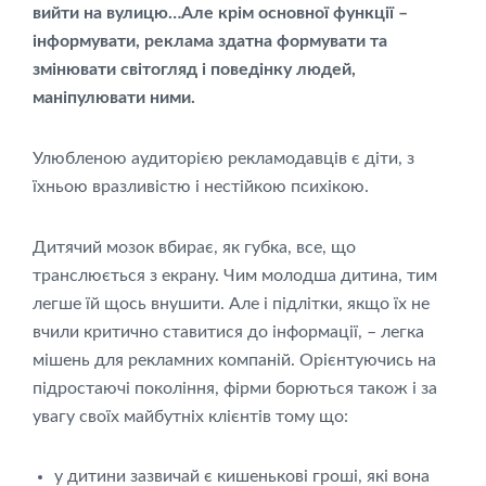
вийти на вулицю…Але крім основної функції –
інформувати, реклама
здатна формувати та
змінювати світогляд і поведінку людей,
маніпулювати ними.
Улюбленою аудиторією рекламодавців є діти, з
їхньою вразливістю і нестійкою психікою.
Дитячий мозок вбирає, як губка, все, що
транслюється з екрану. Чим молодша дитина, тим
легше їй щось внушити. Але і підлітки, якщо їх не
вчили критично ставитися до інформації, – легка
мішень для рекламних компаній. Орієнтуючись на
підростаючі покоління, фірми борються також і за
увагу своїх майбутніх клієнтів тому що:
у дитини зазвичай є кишенькові гроші, які вона