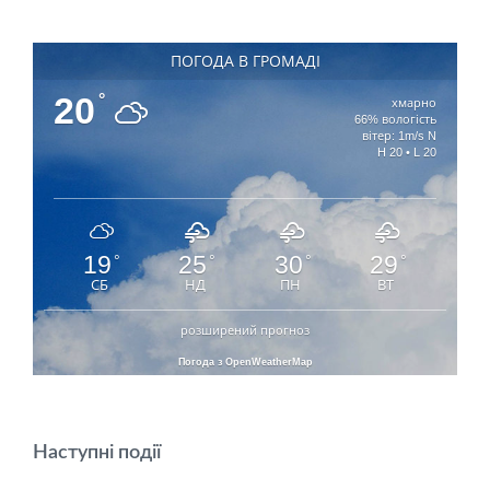
ПОГОДА В ГРОМАДІ
20
°
хмарно
66% вологість
вітер: 1m/s N
H 20 • L 20
19
25
30
29
°
°
°
°
СБ
НД
ПН
ВТ
розширений прогноз
Погода з OpenWeatherMap
Наступні події