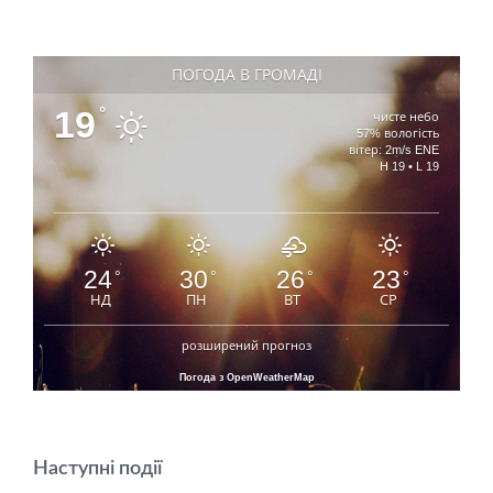
ПОГОДА В ГРОМАДІ
19
°
чисте небо
57% вологість
вітер: 2m/s ENE
H 19 • L 19
24
30
26
23
°
°
°
°
НД
ПН
ВТ
СР
розширений прогноз
Погода з OpenWeatherMap
Наступні події