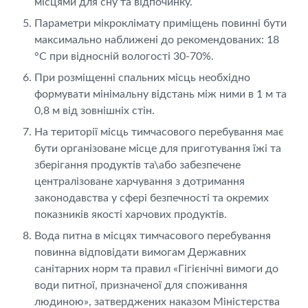
місцями для сну та відпочинку.
Параметри мікроклімату приміщень повинні бути
максимально наближені до рекомендованих: 18
°С при відносній вологості 30-70%.
При розміщенні спальних місць необхідно
формувати мінімальну відстань між ними в 1 м та
0,8 м від зовнішніх стін.
На території місць тимчасового перебування має
бути організоване місце для приготування їжі та
зберігання продуктів та\або забезпечене
централізоване харчування з дотримання
законодавства у сфері безпечності та окремих
показників якості харчових продуктів.
Вода питна в місцях тимчасового перебування
повинна відповідати вимогам Державних
санітарних норм та правил «Гігієнічні вимоги до
води питної, призначеної для споживання
людиною», затверджених наказом Міністерства