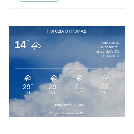
ПОГОДА В ГРОМАДІ
14
°
кілька хмар
73% вологість
вітер: 2m/s SW
H 14 • L 14
29
29
21
22
°
°
°
°
ПН
ВТ
СР
ЧТ
розширений прогноз
Погода з OpenWeatherMap