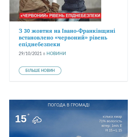
З 30 жовтня на Івано-Франківщині
встановлено «червоний» рівень
епіднебезпеки
29/10/2021
в
НОВИНИ
БІЛЬШЕ НОВИН
ПОГОДА В ГРОМАДІ
15
°
кілька хмар
71% вологість
вітер: 1m/s E
H 15 • L 15