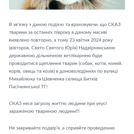
В зв’язку з даною подією та враховуючи, що СКАЗ
тварини за останніх півроку в даному масиві
виявлено повторно, а тому 23 квітня 2024 року
(вівторок, Свято Святого Юрія) Надвірнянською
державною дільничною ветлікарнею буде
проводитися щеплення тварин (собак, котів, коней,
корів, овець та козів) в домоволодіннях по вулиці
Михайлюка та Шевченка селища
Битків
Пасічнянської ТГ!
СКАЗ несе загрозу життю людини при укусі
зараженою твариною людини!!!
Не закривайте подвір’я, а сприяйте проведенню