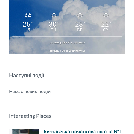
25
30
28
22
°
°
°
°
НД
ПН
ВТ
СР
розширений прогноз
Погода з OpenWeatherMap
Наступні події
Немає нових подій
Interesting Places
Битківська початкова школа №1