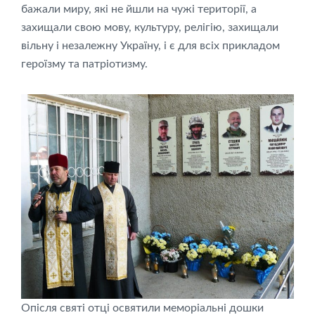
бажали миру, які не йшли на чужі території, а
захищали свою мову, культуру, релігію, захищали
вільну і незалежну Україну, і є для всіх прикладом
героїзму та патріотизму.
Опісля святі отці освятили меморіальні дошки