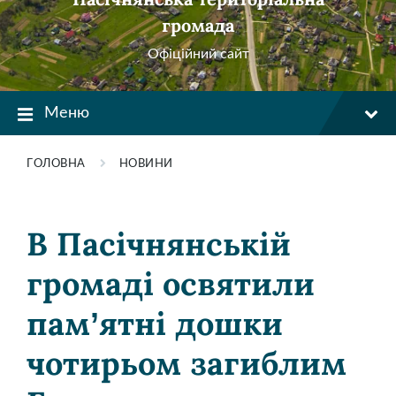
громада
Офіційний сайт
Меню
ГОЛОВНА
НОВИНИ
В Пасічнянській
громаді освятили
пам’ятні дошки
чотирьом загиблим