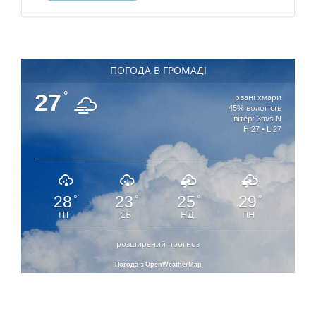
ПОГОДА В ГРОМАДІ
27
°
рвані хмари
45% вологість
вітер: 3m/s N
H 27 • L 27
28
23
25
29
°
°
°
°
ПТ
СБ
НД
ПН
розширений прогноз
Погода з OpenWeatherMap