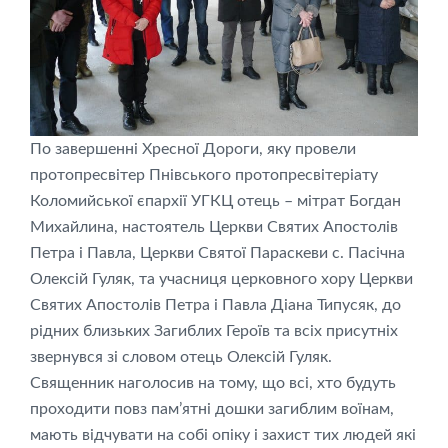
По завершенні Хресної Дороги, яку провели
протопресвітер Пнівського протопресвітеріату
Коломийської єпархії УГКЦ отець – мітрат Богдан
Михайлина, настоятель Церкви Святих Апостолів
Петра і Павла, Церкви Святої Параскеви с. Пасічна
Олексій Гуляк, та учасниця церковного хору Церкви
Святих Апостолів Петра і Павла Діана Типусяк, до
рідних близьких Загиблих Героїв та всіх присутніх
звернувся зі словом отець Олексій Гуляк.
Священник наголосив на тому, що всі, хто будуть
проходити повз пам’ятні дошки загиблим воїнам,
мають відчувати на собі опіку і захист тих людей які