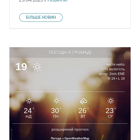
25/04/2023
в
НОВИНИ
БІЛЬШЕ НОВИН
ПОГОДА В ГРОМАДІ
19
°
чисте небо
57% вологість
вітер: 2m/s ENE
H 19 • L 19
24
30
26
23
°
°
°
°
НД
ПН
ВТ
СР
розширений прогноз
Погода з OpenWeatherMap