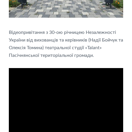
Відеопривітання з 30-ою річницею Незалежності
України від вихованців та керівників (Надії Бойчук та
Олексія Томина) театральної студії «Talant»
Пасічнянської територіальної громади.