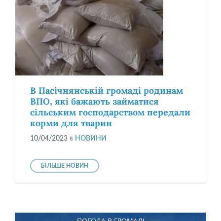
В Пасічнянській громаді родинам
ВПО, які бажають займатися
сільським господарством передали
корми для тварин
10/04/2023
в
НОВИНИ
БІЛЬШЕ НОВИН
ПОГОДА В ГРОМАДІ