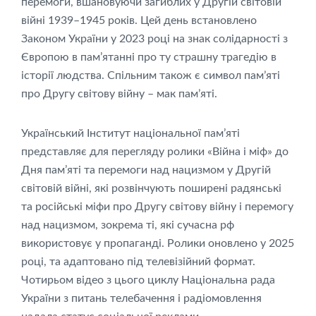
перемоги, вшановуючи загиблих у Другій світовій
війні 1939–1945 років. Цей день встановлено
Законом України у 2023 році на знак солідарності з
Європою в пам’ятанні про ту страшну трагедію в
історії людства. Спільним також є символ памʼяті
про Другу світову війну – мак памʼяті.
Український Інститут національної пам’яті
представляє для перегляду ролики «Війна і міф» до
Дня пам’яті та перемоги над нацизмом у Другій
світовій війні, які розвінчують поширені радянські
та російські міфи про Другу світову війну і перемогу
над нацизмом, зокрема ті, які сучасна рф
використовує у пропаганді. Ролики оновлено у 2025
році, та адаптовано під телевізійний формат.
Чотирьом відео з цього циклу Національна рада
України з питань телебачення і радіомовлення