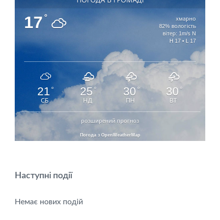
17
°
хмарно
82% вологість
вітер: 1m/s N
H 17 • L 17
21
25
30
30
°
°
°
°
СБ
НД
ПН
ВТ
розширений прогноз
Погода з OpenWeatherMap
Наступні події
Немає нових подій