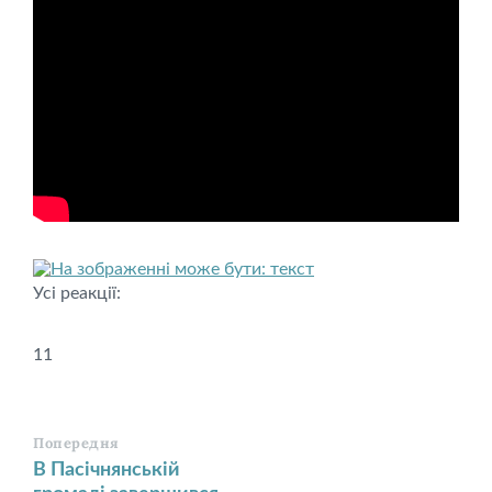
Усі реакції:
11
Попередня
В Пасічнянській