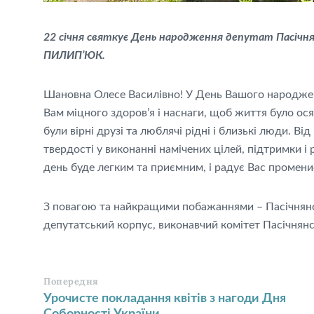
22 січня святкує День народження депутат Пасічня
ПИЛИП’ЮК.
Шановна Олесе Василівно! У День Вашого народжен
Вам міцного здоров’я і наснаги, щоб життя було о
були вірні друзі та люблячі рідні і близькі люди. 
твердості у виконанні намічених цілей, підтримки і
день буде легким та приємним, і радує Вас промен
З повагою та найкращими побажаннями – Пасічнянсь
депутатський корпус, виконавчий комітет Пасічнянсь
Попередня
Урочисте покладання квітів з нагоди Дня