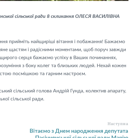
нської сільської ради 8 скликання ОЛЕСЯ ВАСИЛІВНА
ня прийміть найщиріші вітання і побажання! Бажаємо
сяяне щастям і радісними моментами, щоб поруч завжди
Від щирого серця бажаємо успіху в Ваших починаннях,
 розуміння з боку колег та близьких людей. Нехай кожен
истою посмішкою та гарним настроєм.
кий сільський голова Андрій Гунда, колектив апарату,
кої сільської ради.
Наступна
Вітаємо з Днем народження депутата