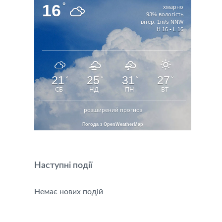
16
°
хмарно
93% вологість
вітер: 1m/s NNW
H 16 • L 16
21
25
31
27
°
°
°
°
СБ
НД
ПН
ВТ
розширений прогноз
Погода з OpenWeatherMap
Наступні події
Немає нових подій