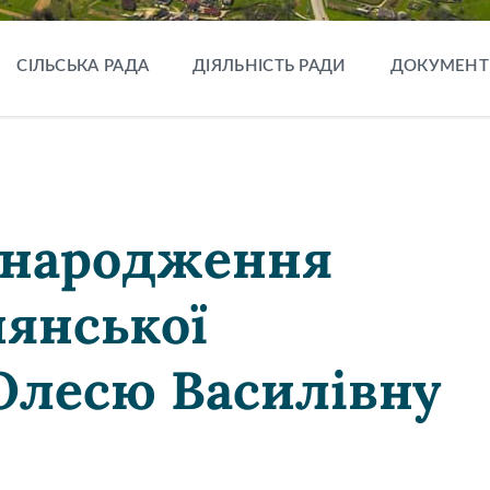
СІЛЬСЬКА РАДА
ДІЯЛЬНІСТЬ РАДИ
ДОКУМЕНТ
м народження
нянської
 Олесю Василівну