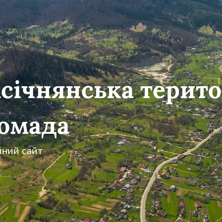
січнянська терито
омада
йний сайт