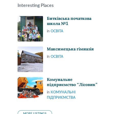
Interesting Places
Битківська початкова
школа №1
in
ОСВІТА
Максимецька гімназія
in
ОСВІТА
Комунальне
підприємство “Лісовик”
in
КОМУНАЛЬНІ
ПІДПРИЄМСТВА
MORE LISTINGS