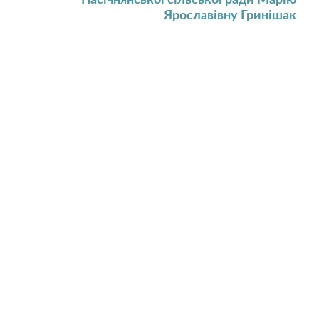
Пасічнянської сільської ради Марію
Ярославівну Гринішак