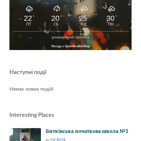
22
20
25
30
°
°
°
°
ПТ
СБ
НД
ПН
розширений прогноз
Погода з OpenWeatherMap
Наступні події
Немає нових подій
Interesting Places
Битківська початкова школа №1
in
ОСВІТА