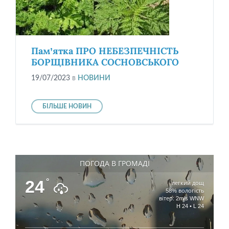
Пам’ятка ПРО НЕБЕЗПЕЧНІСТЬ
БОРЩІВНИКА СОСНОВСЬКОГО
19/07/2023
в
НОВИНИ
БІЛЬШЕ НОВИН
ПОГОДА В ГРОМАДІ
24
°
легкий дощ
58% вологість
вітер: 2m/s WNW
H 24 • L 24