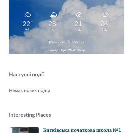
22
28
21
24
°
°
°
°
ЧТ
ПТ
СБ
НД
розширений прогноз
Погода з OpenWeatherMap
Наступні події
Немає нових подій
Interesting Places
Битківська початкова школа №1