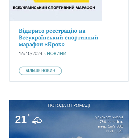
Відкрито реєстрацію на
Всеукраїнський спортивний
марафон «Крок»
16/10/2024
в
НОВИНИ
БІЛЬШЕ НОВИН
ПОГОДА В ГРОМАДІ
21
°
уривчасті хмари
78% вологість
вітер: 1m/s SSE
H 21 • L 21