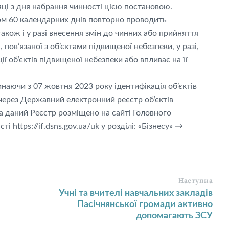
яці з дня набрання чинності цією постановою.
ом 60 календарних днів повторно проводить
акож і у разі внесення змін до чинних або прийняття
 пов’язаної з об’єктами підвищеної небезпеки, у разі,
ї об’єктів підвищеної небезпеки або впливає на її
ючи з 07 жовтня 2023 року ідентифікація об’єктів
через Державний електронний реєстр об’єктів
а даний Реєстр розміщено на сайті Головного
 https://if.dsns.gov.ua/uk у розділі: «Бізнесу» →
Наступна
Учні та вчителі навчальних закладів
Пасічнянської громади активно
допомагають ЗСУ