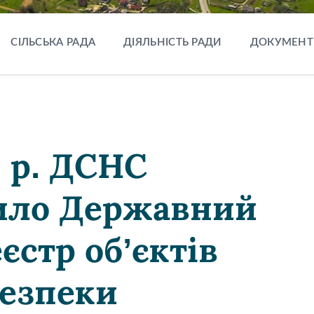
СІЛЬСЬКА РАДА
ДІЯЛЬНІСТЬ РАДИ
ДОКУМЕНТ
3 р. ДСНС
тило Державний
єстр об’єктів
безпеки