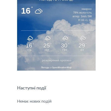
16
°
хмарно
78% вологість
вітер: 1m/s SW
H 16 • L 16
16
25
30
29
°
°
°
°
СБ
НД
ПН
ВТ
розширений прогноз
Погода з OpenWeatherMap
Наступні події
Немає нових подій