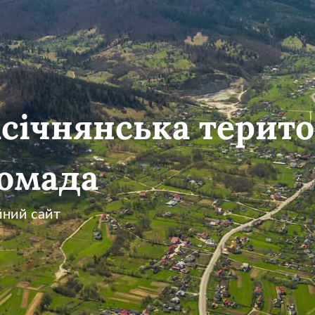
січнянська терито
омада
йний сайт