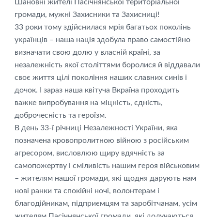
Шановні жителі Пасічнянської територіальної
громади, мужні Захисники та Захисниці!
33 роки тому здійснилася мрія багатьох поколінь
українців – наша нація здобула право самостійно
визначати свою долю у власній країні, за
незалежність якої століттями боролися й віддавали
своє життя цілі покоління наших славних синів і
дочок. І зараз наша квітуча Вкраїна проходить
важке випробування на міцність, єдність,
доброчесність та героїзм.
В день 33-ї річниці Незалежності України, яка
позначена кровопролитною війною з російським
агресором, висловлюю щиру вдячність за
самопожертву і сміливість нашим героя військовим
– жителям нашої громади, які щодня дарують нам
нові ранки та спокійні ночі, волонтерам і
благодійникам, підприємцям та заробітчанам, усім
жителям Пасічнянської громади, які долучаються