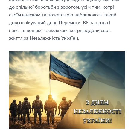
до спільної боротьби з ворогом, усім тим, котрі
своїм внеском та пожертвою наближають такий
довгоочікуваний день Перемоги. Вічна слава і
пам’ять воїнам – землякам, котрі віддали своє
життя за Незалежність України.