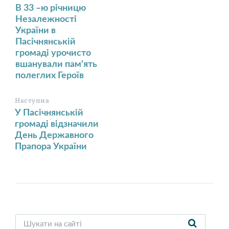
В 33 –ю річницю
Незалежності
України в
Пасічнянській
громаді урочисто
вшанували пам'ять
полеглих Героїв
Наступна
У Пасічнянській
громаді відзначили
День Державного
Прапора України