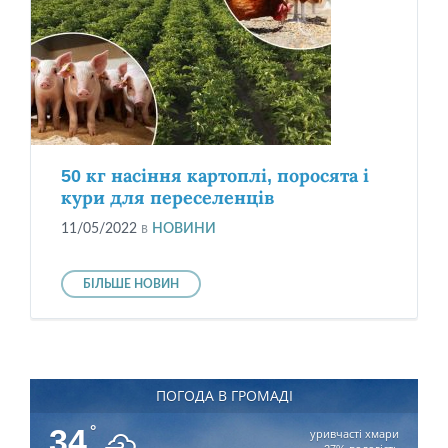
50 кг насіння картоплі, поросята і
кури для переселенців
11/05/2022
в
НОВИНИ
БІЛЬШЕ НОВИН
ПОГОДА В ГРОМАДІ
34
°
уривчасті хмари