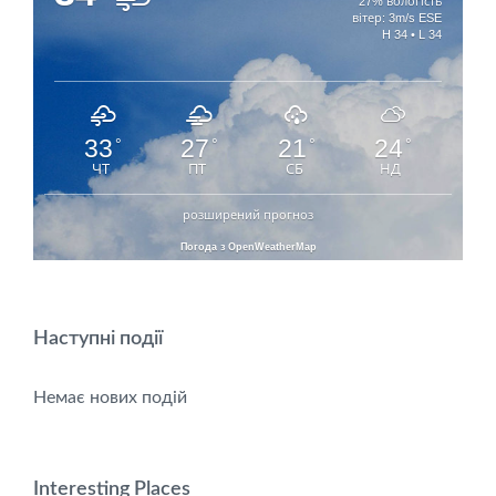
27% вологість
вітер: 3m/s ESE
H 34 • L 34
33
27
21
24
°
°
°
°
ЧТ
ПТ
СБ
НД
розширений прогноз
Погода з OpenWeatherMap
Наступні події
Немає нових подій
Interesting Places