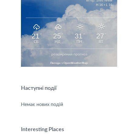
вітер: 1m/s NNW
H 16 • L 16
21
25
31
27
°
°
°
°
СБ
НД
ПН
ВТ
розширений прогноз
Погода з OpenWeatherMap
Наступні події
Немає нових подій
Interesting Places