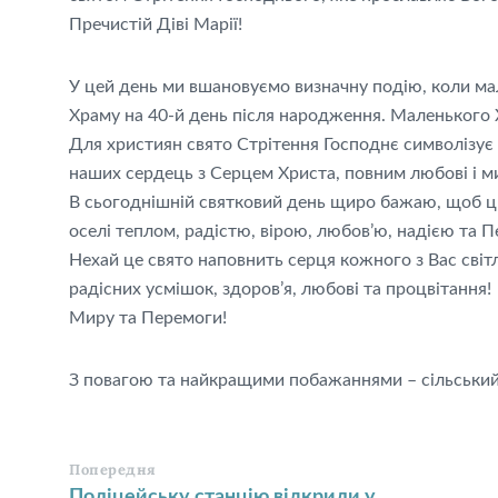
Пречистій Діві Марії!
У цей день ми вшановуємо визначну подію, коли м
Храму на 40-й день після народження. Маленького 
Для християн свято Стрітення Господнє символізує п
наших сердець з Серцем Христа, повним любові і м
В сьогоднішній святковий день щиро бажаю, щоб цьо
оселі теплом, радістю, вірою, любов’ю, надією та
Нехай це свято наповнить серця кожного з Вас світ
радісних усмішок, здоров’я, любові та процвітання!
Миру та Перемоги!
З повагою та найкращими побажаннями – сільський
Попередня
Поліцейську станцію відкрили у