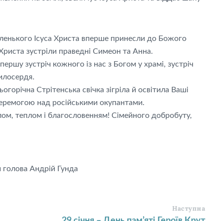
аленького Ісуса Христа вперше принесли до Божого
Христа зустріли праведні Симеон та Анна.
ершу зустріч кожного із нас з Богом у храмі, зустріч
илосердя.
горічна Стрітенська свічка зігріла й освітила Ваші
 Перемогою над російськими окупантами.
лом, теплом і благословенням! Сімейного добробуту,
 голова Андрій Гунда
Наступна
29 січня – День пам’яті Героїв Крут