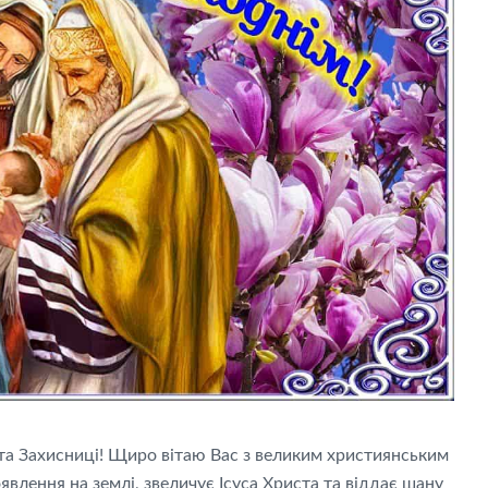
та Захисниці! Щиро вітаю Вас з великим християнським
влення на землі, звеличує Ісуса Христа та віддає шану