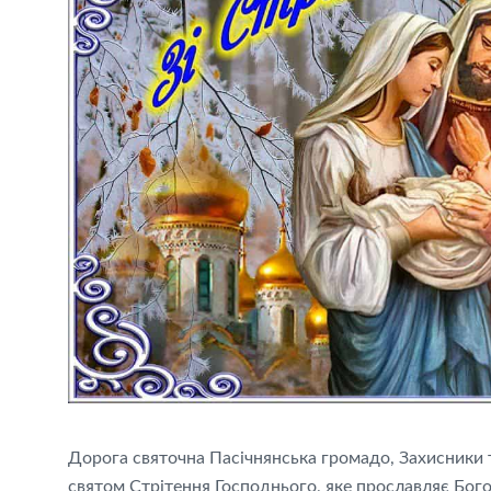
Дорога святочна Пасічнянська громадо, Захисники 
святом Стрітення Господнього, яке прославляє Богоя