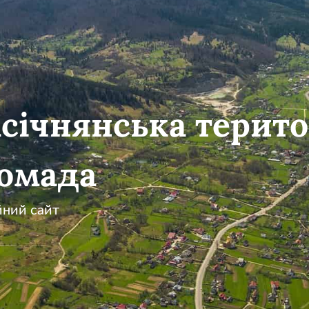
січнянська терито
омада
йний сайт