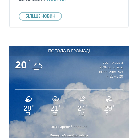
БІЛЬШЕ НОВИН
ПОГОДА В ГРОМАДІ
20
°
рвані хмари
78% вологість
вітер: 3m/s SW
H 20 • L 20
28
21
24
29
°
°
°
°
ПТ
СБ
НД
ПН
розширений прогноз
Погода з OpenWeatherMap