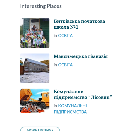
Interesting Places
Битківська початкова
школа №1
in
ОСВІТА
Максимецька гімназія
in
ОСВІТА
Комунальне
підприємство “Лісовик”
in
КОМУНАЛЬНІ
ПІДПРИЄМСТВА
MORE LISTINGS