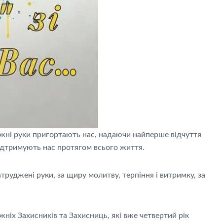
ні руки пригортають нас, надаючи найперше відчуття
підтримують нас протягом всього життя.
руджені руки, за щиру молитву, терпіння і витримку, за
іх Захисників та Захисниць, які вже четвертий рік