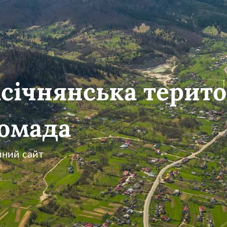
січнянська терито
омада
йний сайт