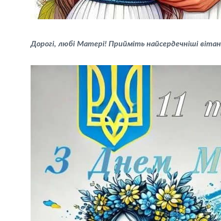
Дорогі, любі Матері! Прийміть найсердечніші віта