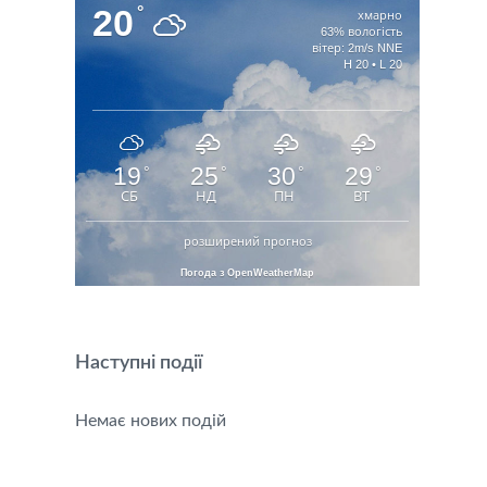
20
°
хмарно
63% вологість
вітер: 2m/s NNE
H 20 • L 20
19
25
30
29
°
°
°
°
СБ
НД
ПН
ВТ
розширений прогноз
Погода з OpenWeatherMap
Наступні події
Немає нових подій