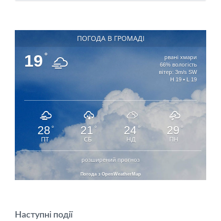
ПОГОДА В ГРОМАДІ
19
°
рвані хмари
66% вологість
вітер: 3m/s SW
H 19 • L 19
28
21
24
29
°
°
°
°
ПТ
СБ
НД
ПН
розширений прогноз
Погода з OpenWeatherMap
Наступні події