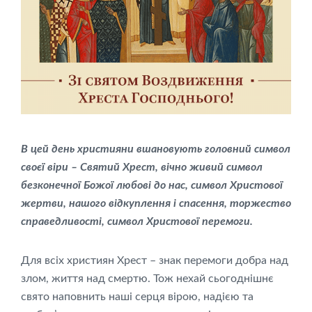
В цей день християни вшановують головний символ
своєї віри – Святий Хрест, вічно живий символ
безконечної Божої любові до нас, символ Христової
жертви, нашого відкуплення і спасення, торжество
справедливості, символ Христової перемоги.
Для всіх християн Хрест – знак перемоги добра над
злом, життя над смертю. Тож нехай сьогоднішнє
свято наповнить наші серця вірою, надією та