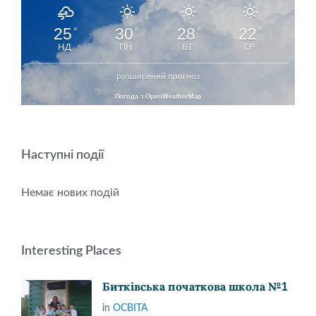
25
30
28
22
°
°
°
°
НД
ПН
ВТ
СР
розширений прогноз
Погода з OpenWeatherMap
Наступні події
Немає нових подій
Interesting Places
Битківська початкова школа №1
in
ОСВІТА