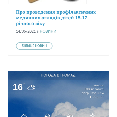
Про проведення профілактичних
медичних оглядів дітей 15-17
річного віку
14/06/2021
в
НОВИНИ
БІЛЬШЕ НОВИН
ПОГОДА В ГРОМАДІ
16
°
хмарно
93% вологість
вітер: 1m/s NNW
H 16 • L 16