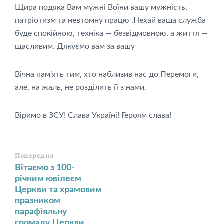
Щира подяка Вам мужні Воїни вашу мужність,
патріотизм та невтомну працю .Нехай ваша служба
буде спокійною, техніка — безвідмовною, а життя —
щасливим. Дякуємо вам за вашу
Вічна пам’ять тим, хто наблизив нас до Перемоги,
але, на жаль, не розділить її з нами.
Віримо в ЗСУ! Слава Україні! Героям слава!
Попередня
Вітаємо з 100-
річним ювілеєм
Церкви та храмовим
празником
парафіяльну
громаду Церкви