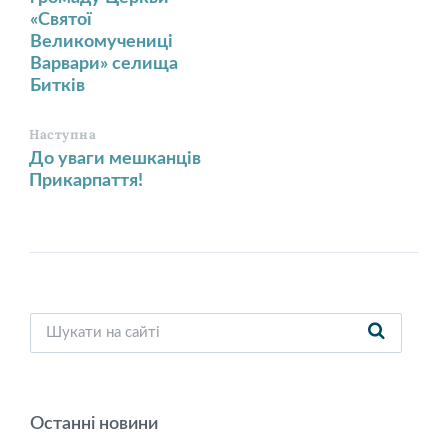
«Святої
Великомучениці
Варвари» селища
Битків
Наступна
До уваги мешканців
Прикарпаття!
Останні новини