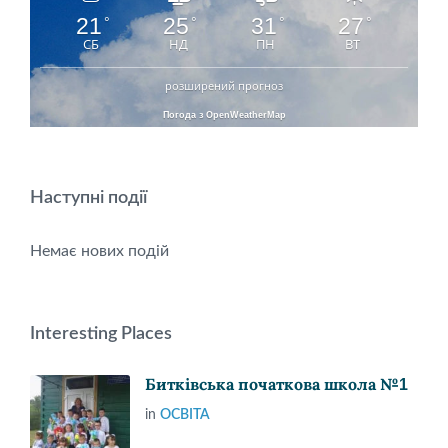
21
25
31
27
°
°
°
°
СБ
НД
ПН
ВТ
розширений прогноз
Погода з OpenWeatherMap
Наступні події
Немає нових подій
Interesting Places
Битківська початкова школа №1
in
ОСВІТА