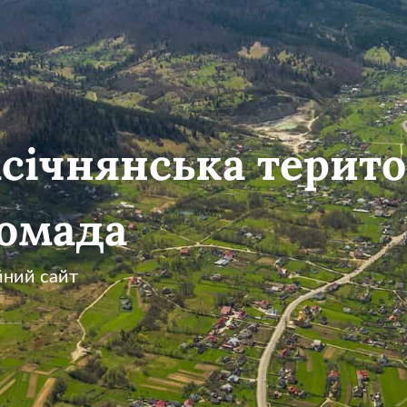
січнянська терито
омада
йний сайт