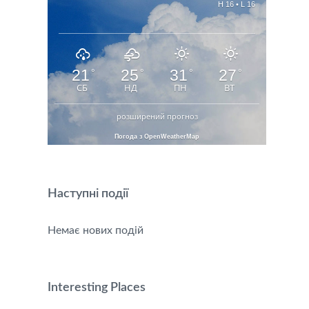
H 16 • L 16
21
25
31
27
°
°
°
°
СБ
НД
ПН
ВТ
розширений прогноз
Погода з OpenWeatherMap
Наступні події
Немає нових подій
Interesting Places