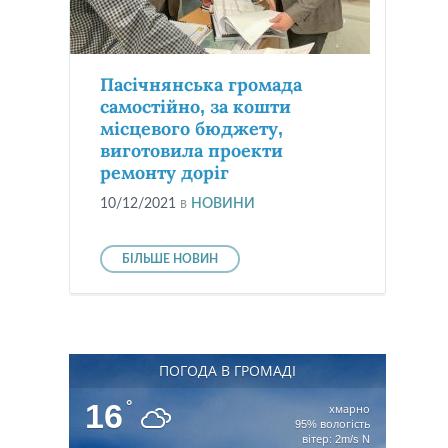
Пасічнянська громада
самостійно, за кошти
місцевого бюджету,
виготовила проекти
ремонту доріг
10/12/2021
в
НОВИНИ
БІЛЬШЕ НОВИН
ПОГОДА В ГРОМАДІ
16
°
хмарно
95% вологість
вітер: 2m/s N