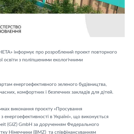
НЕТА» інформує про розроблений проект повторного
ї освіти з поліпшеними екологічними
дартам енергоефективного зеленого будівництва,
часних, комфортних і безпечних закладів для дітей.
мках виконання проєкту «Просування
з енергоефективності в Україні», що виконується
rbeit (GIZ) GmbH за дорученням Федерального
итку Німеччини (BMZ) та співфінансуванням