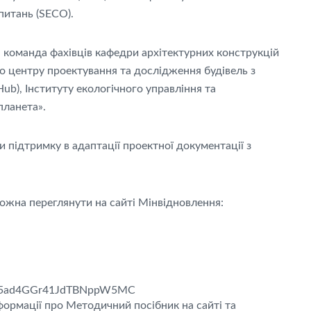
питань (SECO).
команда фахівців кафедри архітектурних конструкцій
о центру проектування та дослідження будівель з
b), Інституту екологічного управління та
планета».
підтримку в адаптації проектної документації з
ожна переглянути на сайті Мінвідновлення:
Jj_zX5ad4GGr41JdTBNppW5MC
формації про Методичний посібник на сайті та