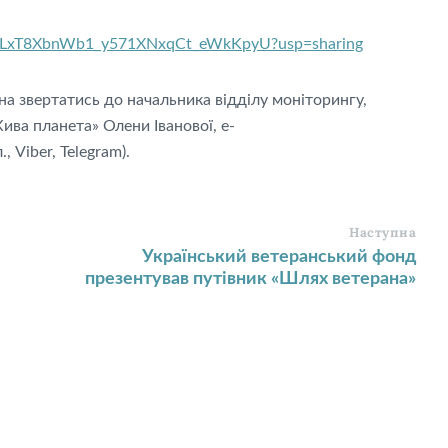
/14tSLxT8XbnWb1_y571XNxqCt_eWkKpyU?usp=sharing
на звертатись до начальника відділу моніторингу,
ива планета» Олени Іванової, e-
, Viber, Telegram).
Наступна
Український ветеранський фонд
презентував путівник «Шлях ветерана»