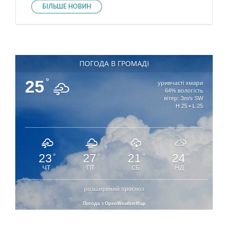
БІЛЬШЕ НОВИН
ПОГОДА В ГРОМАДІ
25
°
уривчасті хмари
64% вологість
вітер: 3m/s SW
H 25 • L 25
23
27
21
24
°
°
°
°
ЧТ
ПТ
СБ
НД
розширений прогноз
Погода з OpenWeatherMap