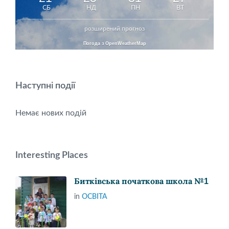
СБ
НД
ПН
ВТ
розширений прогноз
Погода з OpenWeatherMap
Наступні події
Немає нових подій
Interesting Places
Битківська початкова школа №1
in
ОСВІТА