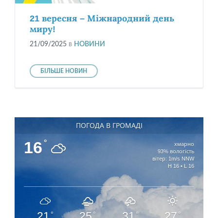
21 вересня – Міжнародний день
миру!
21/09/2025
в
НОВИНИ
БІЛЬШЕ НОВИН
ПОГОДА В ГРОМАДІ
16
°
хмарно
93% вологість
вітер: 1m/s NNW
H 16 • L 16
21
25
31
27
°
°
°
°