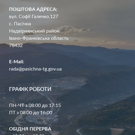
ПОШТОВА АДРЕСА:
вул. Софії Галечко.127
с. Пасічна
Надвірнянський район
Івано-Франківська область
78432
E-Mail:
rada@pasichna-tg.gov.ua
ГРАФІК РОБОТИ
ПН-ЧТ з 08:00 до 17:15
ПТ з 08:00 до 16:00
ОБІДНЯ ПЕРЕРВА