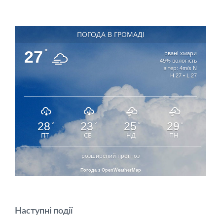
ПОГОДА В ГРОМАДІ
27
°
рвані хмари
49% вологість
вітер: 4m/s N
H 27 • L 27
28
23
25
29
°
°
°
°
ПТ
СБ
НД
ПН
розширений прогноз
Погода з OpenWeatherMap
Наступні події