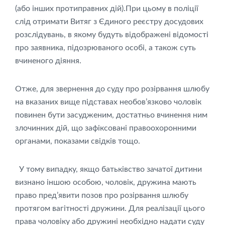
(або інших протиправних дій).При цьому в поліції
слід отримати Витяг з Єдиного реєстру досудових
розслідувань, в якому будуть відображені відомості
про заявника, підозрюваного особі, а також суть
вчиненого діяння.
Отже, для звернення до суду про розірвання шлюбу
на вказаних вище підставах необов’язково чоловік
повинен бути засудженим, достатньо вчинення ним
злочинних дій, що зафіксовані правоохоронними
органами, показами свідків тощо.
У тому випадку, якщо батьківство зачатої дитини
визнано іншою особою, чоловік, дружина мають
право пред’явити позов про розірвання шлюбу
протягом вагітності дружини. Для реалізації цього
права чоловіку або дружині необхідно надати суду