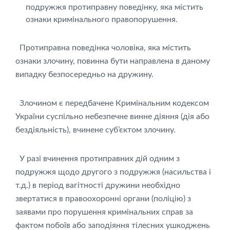
подружжя протиправну поведінку, яка містить
ознаки кримінального правопорушення.
Протиправна поведінка чоловіка, яка містить
ознаки злочину, повинна бути направлена в даному
випадку безпосередньо на дружину.
Злочином є передбачене Кримінальним кодексом
України суспільно небезпечне винне діяння (дія або
бездіяльність), вчинене суб’єктом злочину.
У разі вчинення протиправних дій одним з
подружжя щодо другого з подружжя (насильства і
т.д.) в період вагітності дружини необхідно
звертатися в правоохоронні органи (поліцію) з
заявами про порушення кримінальних справ за
фактом побоїв або заподіяння тілесних ушкоджень