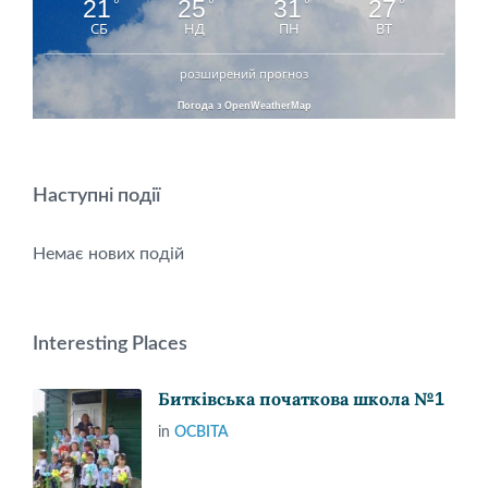
21
25
31
27
°
°
°
°
СБ
НД
ПН
ВТ
розширений прогноз
Погода з OpenWeatherMap
Наступні події
Немає нових подій
Interesting Places
Битківська початкова школа №1
in
ОСВІТА