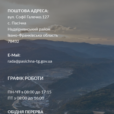
ПОШТОВА АДРЕСА:
вул. Софії Галечко.127
с. Пасічна
Надвірнянський район
Івано-Франківська область
78432
E-Mail:
rada@pasichna-tg.gov.ua
ГРАФІК РОБОТИ
ПН-ЧТ з 08:00 до 17:15
ПТ з 08:00 до 16:00
ОБІДНЯ ПЕРЕРВА