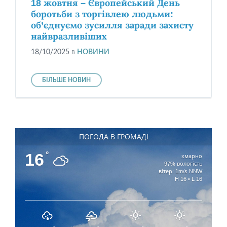
18 жовтня – Європейський День
боротьби з торгівлею людьми:
об’єднуємо зусилля заради захисту
найвразливіших
18/10/2025
в
НОВИНИ
БІЛЬШЕ НОВИН
ПОГОДА В ГРОМАДІ
16
°
хмарно
97% вологість
вітер: 1m/s NNW
H 16 • L 16