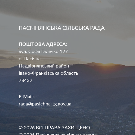
ПАСІЧНЯНСЬКА СІЛЬСЬКА РАДА
ПОШТОВА АДРЕСА:
вул. Софії Галечко.127
с. Пасічна
Надвірнянський район
Івано-Франківська область
78432
E-Mail:
rada@pasichna-tg.gov.ua
© 2026 ВСІ ПРАВА ЗАХИЩЕНО