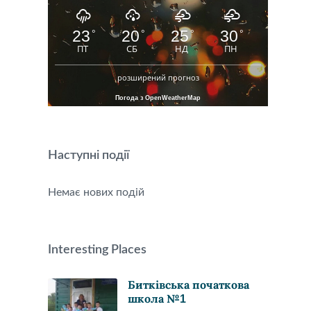
23
20
25
30
°
°
°
°
ПТ
СБ
НД
ПН
розширений прогноз
Погода з OpenWeatherMap
Наступні події
Немає нових подій
Interesting Places
Битківська початкова
школа №1