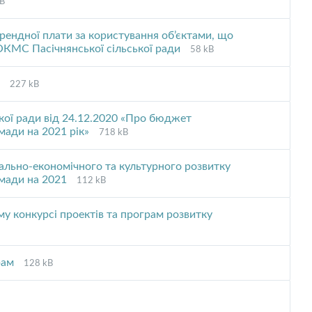
kB
nsion:
:
рендної плати за користування об’єктами, що
File
File
ОКМС Пасічнянської сільської ради
58 kB
extension:
size:
pdf
File
File
м
227 kB
extension:
size:
pdf
ької ради від 24.12.2020 «Про бюджет
File
File
омади на 2021 рік»
718 kB
extension:
size:
pdf
ально-економічного та культурного розвитку
File
File
омади на 2021
112 kB
extension:
size:
pdf
у конкурсі проектів та програм розвитку
File
File
рам
128 kB
extension:
size:
pdf