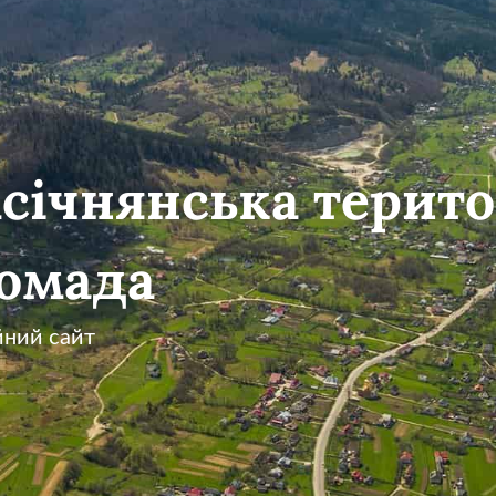
січнянська терито
омада
йний сайт