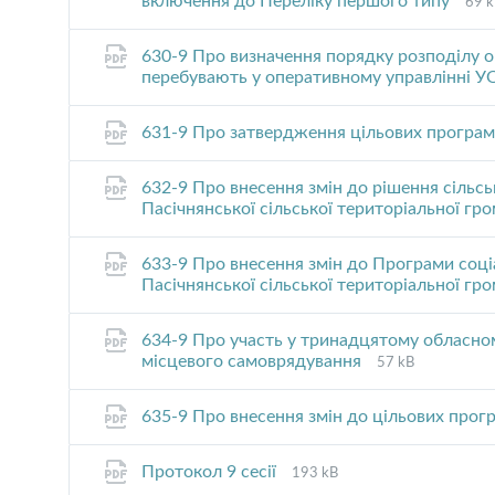
File
включення до Переліку першого типу
69 
exte
size
pdf
630-9 Про визначення порядку розподілу о
перебувають у оперативному управлінні У
631-9 Про затвердження цільових програ
632-9 Про внесення змін до рішення сільс
Пасічнянської сільської територіальної гр
633-9 Про внесення змін до Програми соці
Пасічнянської сільської територіальної гр
634-9 Про участь у тринадцятому обласном
File
File
місцевого самоврядування
57 kB
extension:
size:
pdf
635-9 Про внесення змін до цільових прог
File
File
Протокол 9 сесії
193 kB
extension:
size: