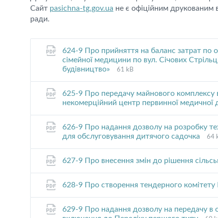
Сайт
pasichna-tg.gov.ua
не є офіційним друкованим в
ради.
624-9 Про прийняття на баланс затрат по о
сімейної медицини по вул. Січових Стрільц
File
File
будівництво»
61 kB
extension:
size:
pdf
625-9 Про передачу майнового комплексу 
некомерційний центр первинної медичної
626-9 Про надання дозволу на розробку те
File
Fil
для обслуговування дитячого садочка
64 
ext
size
pdf
627-9 Про внесення змін до рішення сільс
628-9 Про створення тендерного комітету 
629-9 Про надання дозволу на передачу в 
File