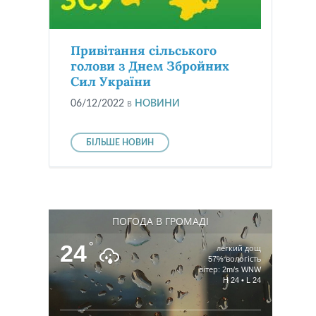
Привітання сільського
голови з Днем Збройних
Сил України
06/12/2022
в
НОВИНИ
БІЛЬШЕ НОВИН
ПОГОДА В ГРОМАДІ
24
°
легкий дощ
57% вологість
вітер: 2m/s WNW
H 24 • L 24