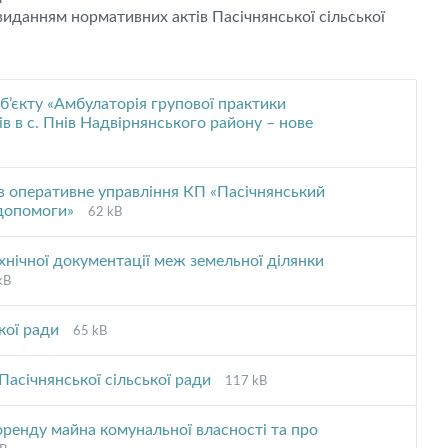
иданням нормативних актів Пасічнянської сільської
б’єкту «Амбулаторія групової практики
ів в с. Пнів Надвірнянського району – нове
в оперативне управління КП «Пасічнянський
File
File
 допомоги»
62 kB
extension:
size:
pdf
хнічної документації меж земельної ділянки
e
kB
ension:
:
File
File
ької ради
65 kB
extension:
size:
pdf
File
File
Пасічнянської сільської ради
117 kB
extension:
size:
pdf
оренду майна комунальної власності та про