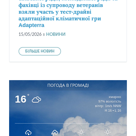
фахівці із супроводу ветеранів
взяли участь у тест-драйві
адаптаційної кліматичної гри
Adapterra
15/05/2026
в
НОВИНИ
БІЛЬШЕ НОВИН
ПОГОДА В ГРОМАДІ
16
°
хмарно
97% вологість
вітер: 1m/s NNW
H 16 • L 16