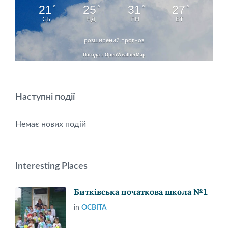
21
25
31
27
°
°
°
°
СБ
НД
ПН
ВТ
розширений прогноз
Погода з OpenWeatherMap
Наступні події
Немає нових подій
Interesting Places
Битківська початкова школа №1
in
ОСВІТА