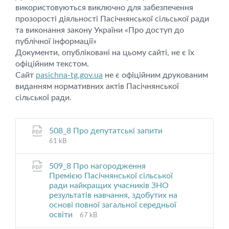
використовуються виключно для забезпечення
прозорості діяльності Пасічнянської сільської ради
та виконання закону України «Про доступ до
публічної інформації»
Документи, опубліковані на цьому сайті, не є їх
офіційним текстом.
Сайт
pasichna-tg.gov.ua
не є офіційним друкованим
виданням нормативних актів Пасічнянської
сільської ради.
File
File
508_8 Про депутатські запити
extension:
size:
61 kB
pdf
509_8 Про нагородження
Премією Пасічнянської сільської
ради найкращих учасників ЗНО
результатів навчання, здобутих на
основі повної загальної середньої
File
File
освіти
67 kB
extension:
size: