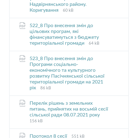
Надвірнянського району.
File
File
Коригування
60 kB
extension:
size:
pdf
522_8 Про внесення змін до
цільових програм, які
фінансуватимуться з бюджету
File
File
територіальної громади
64 kB
extension:
size:
pdf
523_8 Про внесення змін до
Програми соціально-
економічного та культурного
розвитку Пасічнянської сільської
територіальної громади на 2021
File
File
рік
86 kB
extension:
size:
pdf
Перелік рішень з земельних
питань, прийнятих на восьмій сесії
File
File
сільської ради 08.07.2021 року
extension:
size:
156 kB
pdf
File
File
Протокол 8 сесії
551 kB