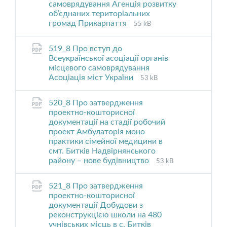
самоврядування Агенція розвитку
об’єднаних територіальних
File
File
громад Прикарпаття
55 kB
extension:
size:
pdf
519_8 Про вступ до
Всеукраїнської асоціації органів
місцевого самоврядування
File
File
Асоціація міст України
53 kB
extension:
size:
pdf
520_8 Про затвердження
проектно-кошторисної
документації на стадії робочий
проект Амбулаторія моно
практики сімейної медицини в
смт. Битків Надвірнянського
File
File
району – нове будівництво
53 kB
extension:
size:
pdf
521_8 Про затвердження
проектно-кошторисної
документації Добудови з
реконструкцією школи на 480
учнівських місць в с. Битків