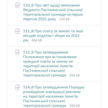
pdf
510_8 Про звіт щодо виконання
бюджету Пасічнянської сільської
територіальної громади за перше
File
File
півріччя 2021 року
150 kB
extension:
size:
pdf
511_8 Про плату за землю та інші
місцеві податки і збори на 2022
File
File
рік
406 kB
extension:
size:
pdf
513_8 Про затвердження
Положення про встановлення
орендної плати за землю на
території населених пунктів
Пасічнянської сільської
File
File
територіальної громади
206 kB
extension:
size:
pdf
514_8 Про затвердження Порядку
розміщення зовнішньої реклами
на території населених пунктів
Пасічнянської сільської
File
File
територіальної громади
286 kB