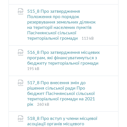
extension:
size:
pdf
515_8 Про затвердження
Положення про порядок
резервування земельних ділянок
на території населених пунктів
Пасічнянської сільської
File
File
територіальної громади
113 kB
extension:
size:
pdf
516_8 Про затвердження місцевих
програм, які фінансуватимуться з
бюджету територіальної громади
File
File
195 kB
extension:
size:
pdf
517_8 Про внесення змін до
рішення сільської ради Про
бюджет Пасічнянської сільської
територіальної громади на 2021
File
File
рік
260 kB
extension:
size:
pdf
518_8 Про вступ у члени місцевої
асоціації органів місцевого