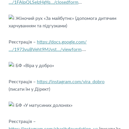
…/1FAIpQLSeIzHgYq…/closedform
…
Жіночий рух «За майбутнє» (допомога дитячим
харчуванням та підгузками)
Реєстрація –
https://docs.google.com/
…/1973vuBVeht9MJvst…/viewform
….
БФ «Віра у добро»
Реєстрація –
https://instagram.com/vira_dobro
(писати їм у Дірект)
БФ «У матусиних долонях»
Реєстрація –