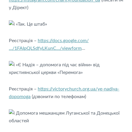
https://instagram.com/charityfoundation_ua
(писати їм
у Дірект)
«Так. Це штаб»
Реєстрація –
https://docs.google.com/
…/1FAIpQLSdfyLKunC…/viewform
…
«Є Надія – допомога під час війни» від
християнської церкви «Перемога»
Реєстрація –
https://victorychurch.org.ua/ye-nadiya-
dopomoga
(дзвонити по телефонам)
Допомога мешканцям Луганської та Донецької
областей