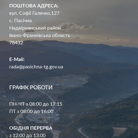
ПОШТОВА АДРЕСА:
вул. Софії Галечко.127
с. Пасічна
Надвірнянський район
Івано-Франківська область
78432
E-Mail:
rada@pasichna-tg.gov.ua
ГРАФІК РОБОТИ
ПН-ЧТ з 08:00 до 17:15
ПТ з 08:00 до 16:00
ОБІДНЯ ПЕРЕРВА
з 12:00 до 13:00