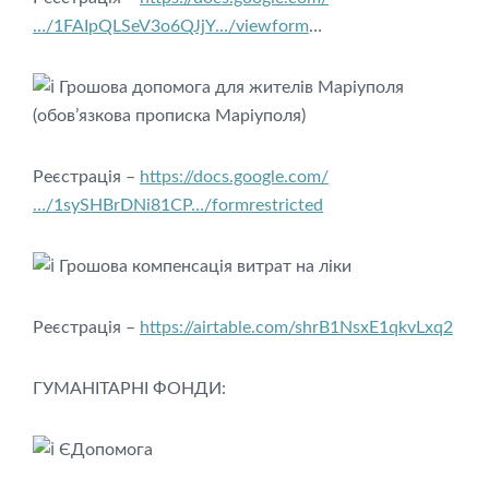
…/1FAIpQLSeV3o6QJjY…/viewform
…
Грошова допомога для жителів Маріуполя
(обов’язкова прописка Маріуполя)
Реєстрація –
https://docs.google.com/
…/1sySHBrDNi81CP…/formrestricted
Грошова компенсація витрат на ліки
Реєстрація –
https://airtable.com/shrB1NsxE1qkvLxq2
ГУМАНІТАРНІ ФОНДИ:
ЄДопомога