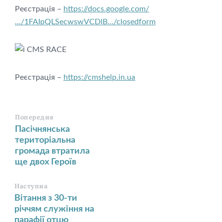
Реєстрація –
https://docs.google.com/
…/1FAIpQLSecwswVCDlB…/closedform
CMS RACE
Реєстрація –
https://cmshelp.in.ua
Попередня
Пасічнянська
територіальна
громада втратила
ще двох Героїв
Наступна
Вітання з 30-ти
річчям служіння на
парафії отцю