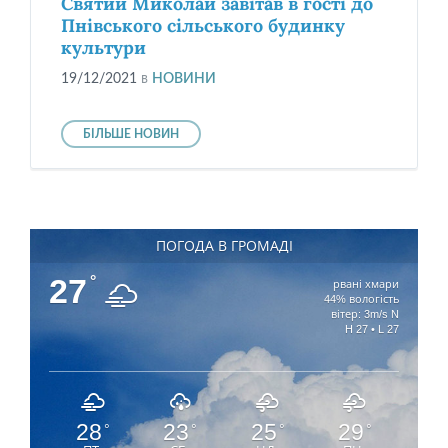
Святий Миколай завітав в гості до
Пнівського сільського будинку
культури
19/12/2021
в
НОВИНИ
БІЛЬШЕ НОВИН
ПОГОДА В ГРОМАДІ
27
°
рвані хмари
44% вологість
вітер: 3m/s N
H 27 • L 27
28
23
25
29
°
°
°
°