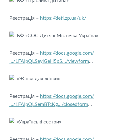
БФ «Щаслива дитина»
Реєстрація –
https://deti.zp.ua/uk/
БФ «СОС Дитячі Містечка Україна»
Реєстрація –
https://docs.google.com/
…/1FAIpQLSeyIGeH5pS…/viewform
…
«Жінка для жінки»
Реєстрація –
https://docs.google.com/
…/1FAIpQLSemBTcKg…/closedform
…
«Українські сестри»
Реєстрація –
https://docs.google.com/