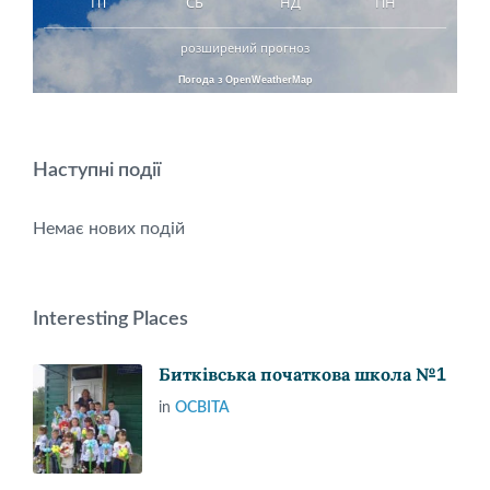
ПТ
СБ
НД
ПН
розширений прогноз
Погода з OpenWeatherMap
Наступні події
Немає нових подій
Interesting Places
Битківська початкова школа №1
in
ОСВІТА