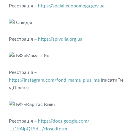
Реєстрація –
https://social.edopomoga.gov.ua
Співдія
Реєстрація –
https://spivdiia.org.ua
БФ «Мама + Я»
Реєстрація –
https://instagram.com/fond_mama_plus_me
(писати їм
у Дірект)
БФ «Карітас Київ»
Реєстрація –
https://docs.google.com/
…/1FAIpQLSd…/closedform