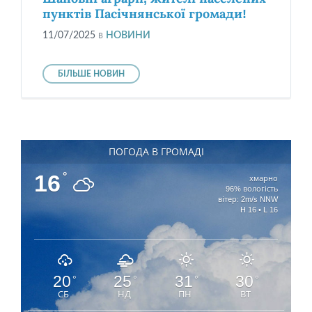
пунктів Пасічнянської громади!
11/07/2025
в
НОВИНИ
БІЛЬШЕ НОВИН
ПОГОДА В ГРОМАДІ
16
°
хмарно
96% вологість
вітер: 2m/s NNW
H 16 • L 16
20
25
31
30
°
°
°
°
СБ
НД
ПН
ВТ