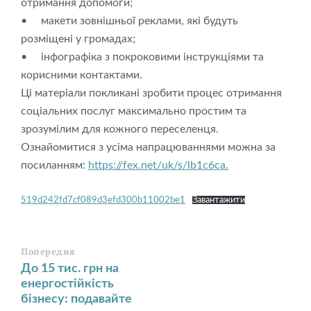
отримання допомоги;
• макети зовнішньої реклами, які будуть
розміщені у громадах;
• інфографіка з покроковими інструкціями та
корисними контактами.
Ці матеріали покликані зробити процес отримання
соціальних послуг максимально простим та
зрозумілим для кожного переселенця.
Ознайомитися з усіма напрацюваннями можна за
посиланням:
https://fex.net/uk/s/lb1c6ca.
519d242fd7cf089d3efd300b11002be1
Завантажити
Попередня
До 15 тис. грн на
енергостійкість
бізнесу: подавайте