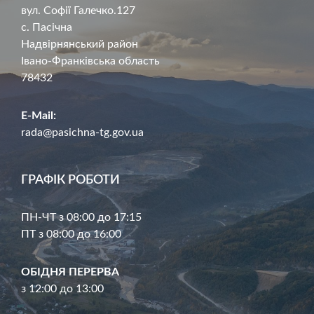
вул. Софії Галечко.127
с. Пасічна
Надвірнянський район
Івано-Франківська область
78432
E-Mail:
rada@pasichna-tg.gov.ua
ГРАФІК РОБОТИ
ПН-ЧТ з 08:00 до 17:15
ПТ з 08:00 до 16:00
ОБІДНЯ ПЕРЕРВА
з 12:00 до 13:00