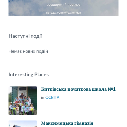
розширений прогноз
Погода з OpenWeatherMap
Наступні події
Немає нових подій
Interesting Places
Битківська початкова школа №1
in
ОСВІТА
Максимецька гімназія