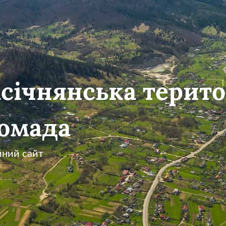
січнянська терито
омада
йний сайт