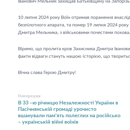
Іванович Мельник захищав Батьківщину на Запорізь
10 липня 2024 року Воїн отримав поранення внаслі
безпілотного апарата, та помер 19 липня 2024 року 
Дмитра Мельника, з військовими почестями поховали
Віримо, що пролита кров Захисника Дмитра Іванович
факти відваги стануть нашою історією, що творить
Вічна слава Герою Дмитру!
Попередня
В 33 –ю річницю Незалежності України в
Пасічнянській громаді урочисто
вшанували пам'ять полеглих на російсько
– українській війні воїнів