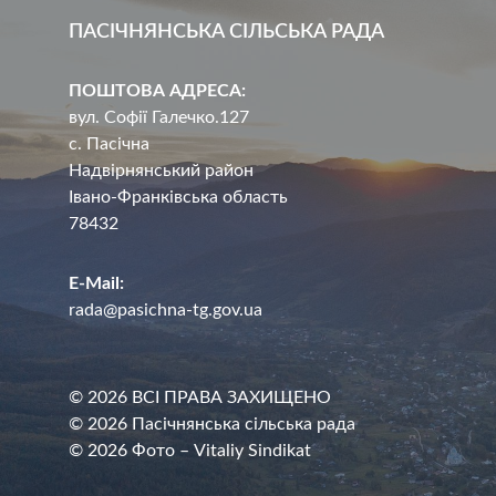
ПАСІЧНЯНСЬКА СІЛЬСЬКА РАДА
ПОШТОВА АДРЕСА:
вул. Софії Галечко.127
с. Пасічна
Надвірнянський район
Івано-Франківська область
78432
E-Mail:
rada@pasichna-tg.gov.ua
© 2026 ВСІ ПРАВА ЗАХИЩЕНО
© 2026 Пасічнянська сільська рада
© 2026 Фото – Vitaliy Sindikat