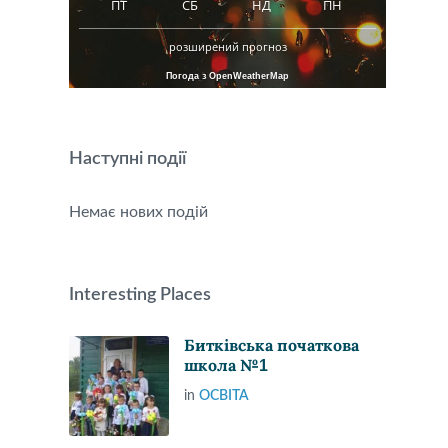
ПТ
СБ
НД
ПН
розширений прогноз
Погода з OpenWeatherMap
Наступні події
Немає нових подій
Interesting Places
Битківська початкова
школа №1
in
ОСВІТА