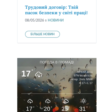
Трудовий договір: Твій
пасок безпеки у світі праці!
08/05/2026
в
НОВИНИ
БІЛЬШЕ НОВИН
ПОГОДА В ГРОМАДІ
17
°
легкий дощ
97% вологість
вітер: 2m/s NNW
H 17 • L 17
17
20
25
31
°
°
°
°