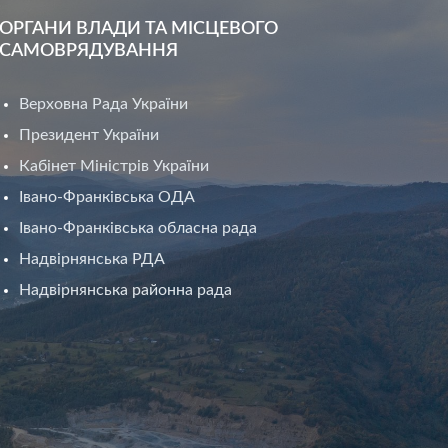
ОРГАНИ ВЛАДИ ТА МІСЦЕВОГО
САМОВРЯДУВАННЯ
Верховна Рада України
Президент України
Кабінет Міністрів України
Івано-Франківська ОДА
Івано-Франківська обласна рада
Надвірнянська РДА
Надвірнянська районна рада