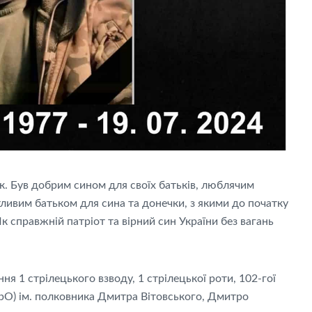
. Був добрим сином для своїх батьків, люблячим
ливим батьком для сина та донечки, з якими до початку
Як справжній патріот та вірний син України без
вагань
ня 1 стрілецького взводу, 1 стрілецької роти, 102-гої
рО) ім. полковника Дмитра Вітовського, Дмитро