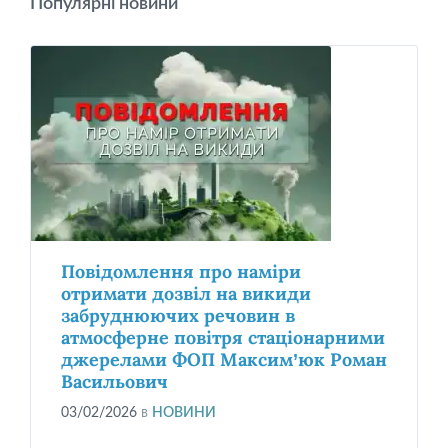
Популярні новини
Повідомлення про наміри
отримати дозвіл на викиди
забруднюючих речовин в
атмосферне повітря стаціонарними
джерелами ФОП Максим’юк Роман
Васильович
03/02/2026
в
НОВИНИ