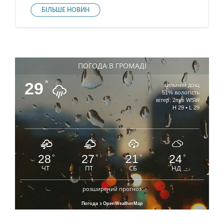
БІЛЬШЕ НОВИН
ПОГОДА В ГРОМАДІ
29
°
сильний дощ
51% вологість
вітер: 2m/s WSW
H 29 • L 29
28
27
21
24
°
°
°
°
ЧТ
ПТ
СБ
НД
розширений прогноз
Погода з OpenWeatherMap