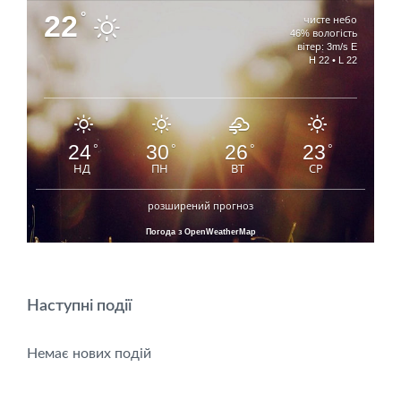
22
°
чисте небо
46% вологість
вітер: 3m/s E
H 22 • L 22
24
30
26
23
°
°
°
°
НД
ПН
ВТ
СР
розширений прогноз
Погода з OpenWeatherMap
Наступні події
Немає нових подій