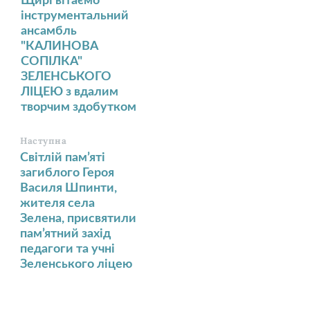
Щирі вітаємо
інструментальний
ансамбль
"КАЛИНОВА
СОПІЛКА"
ЗЕЛЕНСЬКОГО
ЛІЦЕЮ з вдалим
творчим здобутком
Наступна
Світлій пам’яті
загиблого Героя
Василя Шпинти,
жителя села
Зелена, присвятили
пам’ятний захід
педагоги та учні
Зеленського ліцею