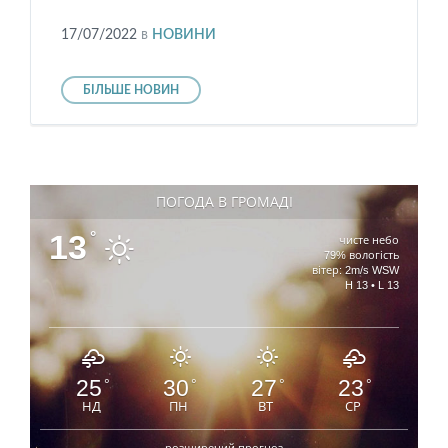
17/07/2022
в
НОВИНИ
БІЛЬШЕ НОВИН
ПОГОДА В ГРОМАДІ
13
°
чисте небо
79% вологість
вітер: 2m/s WSW
H 13 • L 13
25
30
27
23
°
°
°
°
НД
ПН
ВТ
СР
розширений прогноз