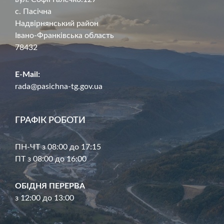
с. Пасічна
Надвірнянський район
Івано-Франківська область
78432
E-Mail:
rada@pasichna-tg.gov.ua
ГРАФІК РОБОТИ
ПН-ЧТ з 08:00 до 17:15
ПТ з 08:00 до 16:00
ОБІДНЯ ПЕРЕРВА
з 12:00 до 13:00