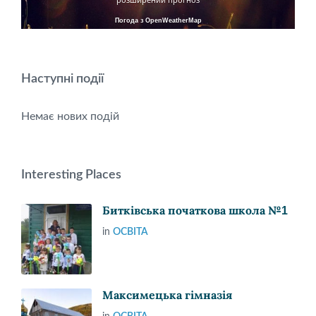
Погода з OpenWeatherMap
Наступні події
Немає нових подій
Interesting Places
Битківська початкова школа №1
in
ОСВІТА
Максимецька гімназія