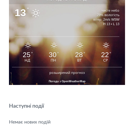
13
°
чисте небо
79% вологість
вітер: 2m/s WSW
H 13 • L 13
25
30
28
22
°
°
°
°
НД
ПН
ВТ
СР
розширений прогноз
Погода з OpenWeatherMap
Наступні події
Немає нових подій