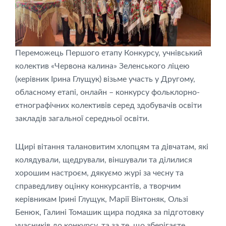
Переможець Першого етапу Конкурсу, учнівський
колектив «Червона калина» Зеленського ліцею
(керівник Ірина Глущук) візьме участь у Другому,
обласному етапі, онлайн – конкурсу фольклорно-
етнографічних колективів серед здобувачів освіти
закладів загальної середньої освіти.
Щирі вітання талановитим хлопцям та дівчатам, які
колядували, щедрували, віншували та ділилися
хорошим настроєм, дякуємо журі за чесну та
справедливу оцінку конкурсантів, а творчим
керівникам Ірині Глущук, Марії Вінтоняк, Ользі
Бенюк, Галині Томашик щира подяка за підготовку
учасників до конкурсу, та за те, що зберігаєте,