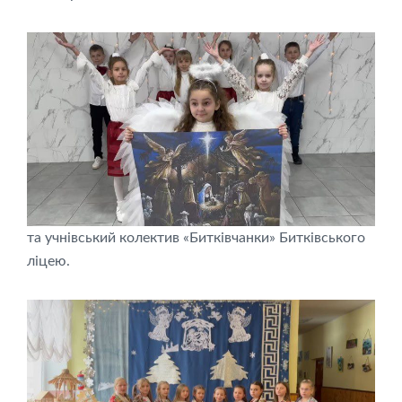
та учнівський колектив «Битківчанки» Битківського
ліцею.