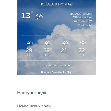
ПОГОДА В ГРОМАДІ
13
°
уривчасті хмари
72% вологість
вітер: 2m/s SW
H 13 • L 13
29
29
21
22
°
°
°
°
ПН
ВТ
СР
ЧТ
розширений прогноз
Погода з OpenWeatherMap
Наступні події
Немає нових подій