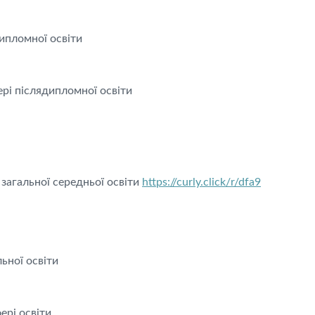
дипломної освіти
рі післядипломної освіти
ї загальної середньої освіти
https://curly.click/r/dfa9
льної освіти
ері освіти