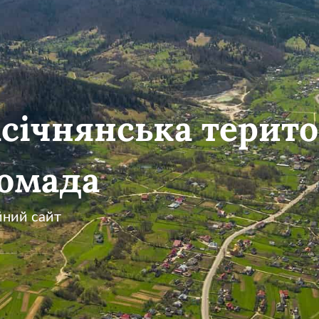
січнянська терито
омада
йний сайт