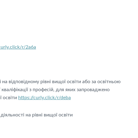
curly.click/r/2a6a
 на відповідному рівні вищої освіти або за освітньою
кваліфікації з професій, для яких запроваджено
ї освіти
https://curly.click/r/deba
іяльності на рівні вищої освіти