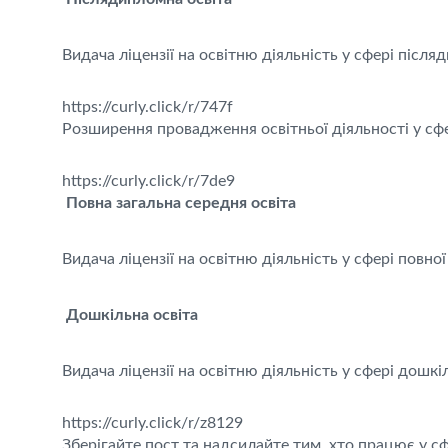
Видача ліцензії на освітню діяльність у сфері після
https://curly.click/r/747f
Розширення провадження освітньої діяльності у сфе
https://curly.click/r/7de9
Повна загальна середня освіта
Видача ліцензії на освітню діяльність у сфері повно
Дошкільна освіта
Видача ліцензії на освітню діяльність у сфері дошкі
https://curly.click/r/z8129
Зберігайте пост та надсилайте тим, хто працює у сф