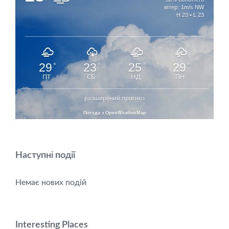
вітер: 1m/s NW
H 23 • L 23
29
23
25
29
°
°
°
°
ПТ
СБ
НД
ПН
розширений прогноз
Погода з OpenWeatherMap
Наступні події
Немає нових подій
Interesting Places