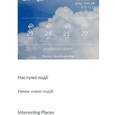
вітер: 2m/s SW
H 17 • L 17
29
29
21
22
°
°
°
°
ПН
ВТ
СР
ЧТ
розширений прогноз
Погода з OpenWeatherMap
Наступні події
Немає нових подій
Interesting Places