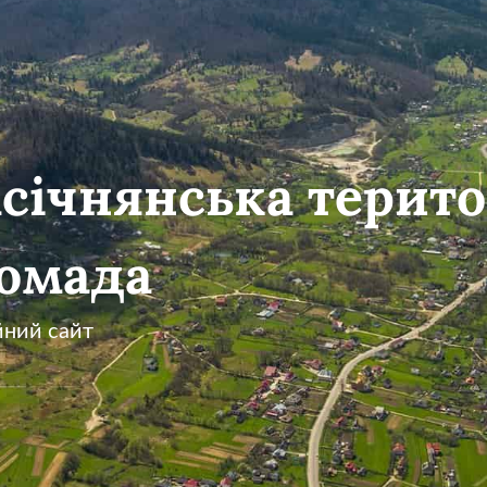
січнянська терито
омада
йний сайт