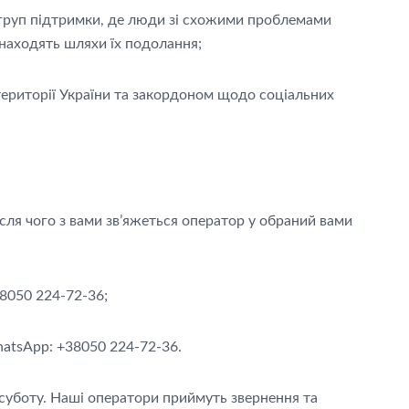
груп підтримки, де люди зі схожими проблемами
 знаходять шляхи їх подолання;
 території України та закордоном щодо соціальних
сля чого з вами зв’яжеться оператор у обраний вами
38050 224-72-36;
hatsApp: +38050 224-72-36.
о суботу. Наші оператори приймуть звернення та