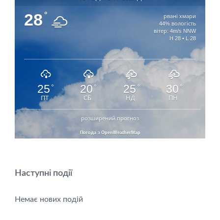
28
°
рвані хмари
44% вологість
вітер: 4m/s NNW
H 28 • L 28
25
20
25
30
°
°
°
°
ПТ
СБ
НД
ПН
розширений прогноз
Погода з OpenWeatherMap
Наступні події
Немає нових подій