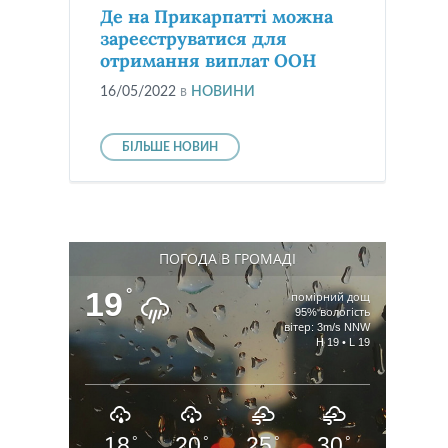
Де на Прикарпатті можна
зареєструватися для
отримання виплат ООН
16/05/2022
в
НОВИНИ
БІЛЬШЕ НОВИН
ПОГОДА В ГРОМАДІ
19
°
помірний дощ
95% вологість
вітер: 3m/s NNW
H 19 • L 19
18
20
25
30
°
°
°
°