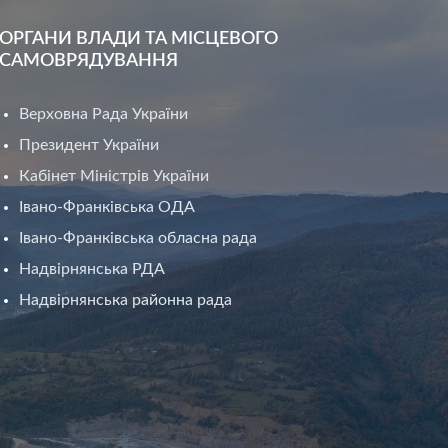
ОРГАНИ ВЛАДИ ТА МІСЦЕВОГО
САМОВРЯДУВАННЯ
Верховна Рада України
Президент України
Кабінет Міністрів України
Івано-Франківська ОДА
Івано-Франківська обласна рада
Надвірнянська РДА
Надвірнянська районна рада