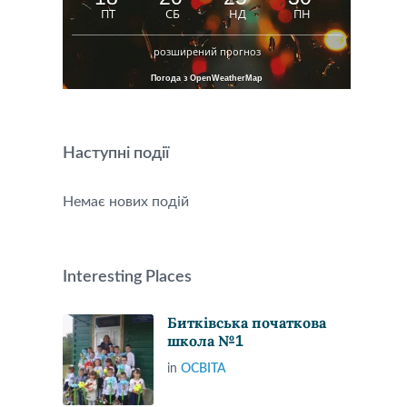
ПТ
СБ
НД
ПН
розширений прогноз
Погода з OpenWeatherMap
Наступні події
Немає нових подій
Interesting Places
Битківська початкова
школа №1
in
ОСВІТА