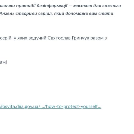
авички протидії дезінформації — мастхев для кожного
т Ангел» створили серіал, який допоможе вам стати
 серій, у яких ведучий Святослав Гринчук разом з
рамі
://osvita.diia.gov.ua/…/how-to-protect-yourself…