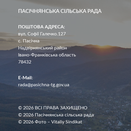
ПАСІЧНЯНСЬКА СІЛЬСЬКА РАДА
ПОШТОВА АДРЕСА:
вул. Софії Галечко.127
с. Пасічна
Надвірнянський район
Івано-Франківська область
78432
E-Mail:
rada@pasichna-tg.gov.ua
© 2026 ВСІ ПРАВА ЗАХИЩЕНО
© 2026 Пасічнянська сільська рада
© 2026 Фото – Vitaliy Sindikat