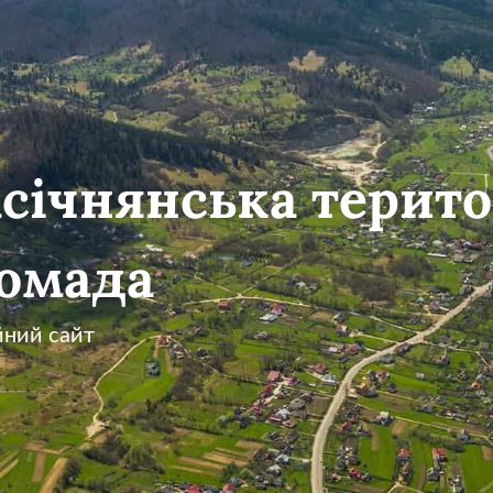
січнянська терито
омада
йний сайт