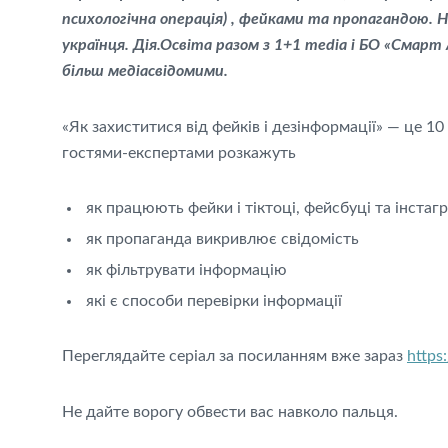
психологіч
на
операція)
, фейками та пропагандою. Н
українця. Дія.Освіта разом з 1+1 media і БО «Смар
більш медіасвідомими.
«Як захиститися від фейків і дезінформації» — це 10
гостями-експертами розкажуть
як працюють фейки і тіктоці, фейсбуці та інстаг
як пропаганда викривлює свідомість
як фільтрувати інформацію
які є способи перевірки інформації
Переглядайте серіал за посиланням вже зараз
https
Не дайте ворогу обвести вас навколо пальця.