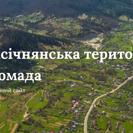
січнянська терито
омада
йний сайт