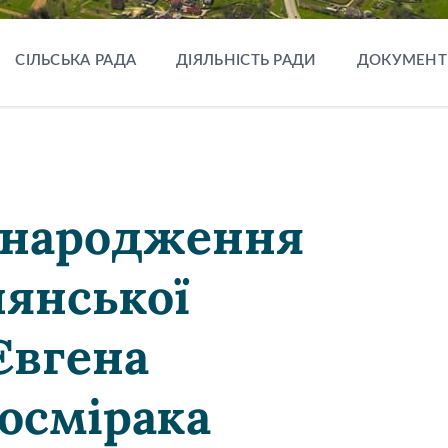
СІЛЬСЬКА РАДА
ДІЯЛЬНІСТЬ РАДИ
ДОКУМЕНТ
м народження
нянської
Євгена
осмірака