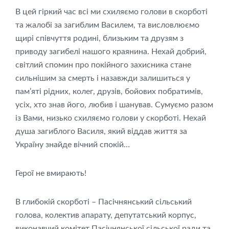
В цей гіркий час всі ми схиляємо голови в скорботі
та жалобі за загиблим Василем, та висловлюємо
щирі співчуття родині, близьким та друзям з
приводу загибелі нашого краянина. Нехай добрий,
світлий спомин про покійного захисника стане
сильнішим за смерть і назавжди залишиться у
пам’яті рідних, колег, друзів, бойових побратимів,
усіх, хто знав його, любив і шанував. Сумуємо разом
із Вами, низько схиляємо голови у скорботі. Нехай
душа загиблого Василя, який віддав життя за
Україну знайде вічний спокій…
Герої не вмирають!
В глибокій скорботі – Пасічнянський сільський
голова, колектив апарату, депутатський корпус,
виконавчий комітет Пасічнянської сільської ради та