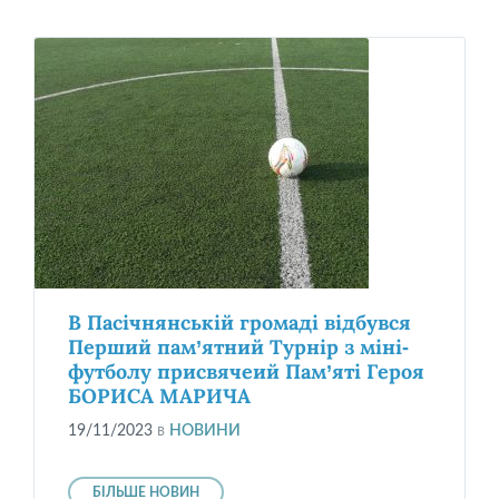
В Пасічнянській громаді відбувся
Перший пам’ятний Турнір з міні-
футболу присвячеий Пам’яті Героя
БОРИСА МАРИЧА
19/11/2023
в
НОВИНИ
БІЛЬШЕ НОВИН