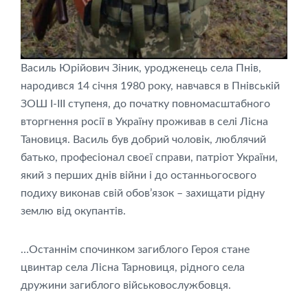
Василь Юрійович Зіник, уродженець села Пнів,
народився 14 січня 1980 року, навчався в Пнівській
ЗОШ I-III ступеня, до початку повномасштабного
вторгнення росії в Україну проживав в селі Лісна
Тановиця. Василь був добрий чоловік, люблячий
батько, професіонал своєї справи, патріот України,
який з перших днів війни і до останньогосвого
подиху виконав свій обов’язок – захищати рідну
землю від окупантів.
…Останнім спочинком загиблого Героя стане
цвинтар села Лісна Тарновиця, рідного села
дружини загиблого військовослужбовця.