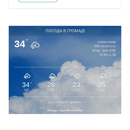
ПОГОДА В ГРОМАДІ
34
°
кілька хмар
26% вологість
вітер: 3m/s ESE
H 34 • L 34
34
28
23
25
°
°
°
°
ЧТ
ПТ
СБ
НД
розширений прогноз
Погода з OpenWeatherMap