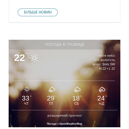
БІЛЬШЕ НОВИН
ПОГОДА В ГРОМАДІ
22
°
чисте небо
51% вологість
вітер: 3m/s SW
H 22 • L 22
33
29
18
24
°
°
°
°
ЧТ
ПТ
СБ
НД
розширений прогноз
Погода з OpenWeatherMap