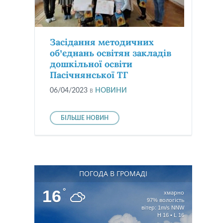
Засідання методичних
об’єднань освітян закладів
дошкільної освіти
Пасічнянської ТГ
06/04/2023
в
НОВИНИ
БІЛЬШЕ НОВИН
ПОГОДА В ГРОМАДІ
16
°
хмарно
97% вологість
вітер: 1m/s NNW
H 16 • L 16