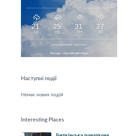
21
25
31
27
°
°
°
°
СБ
НД
ПН
ВТ
розширений прогноз
Погода з OpenWeatherMap
Наступні події
Немає нових подій
Interesting Places
Битківська початкова