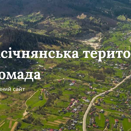
січнянська терито
омада
йний сайт