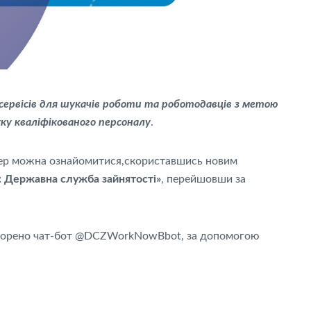
ервісів для шукачів роботи та роботодавців з метою
у кваліфікованого персоналу
.
епер можна ознайомитися,скориставшись новим
: Державна служба зайнятості»
, перейшовши за
створено чат-бот @DCZWorkNowBbot, за допомогою