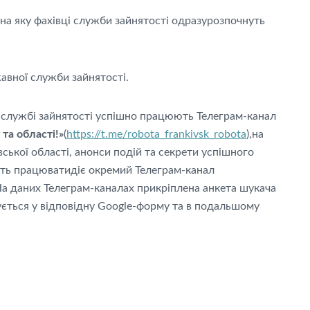
 на яку фахівці служби зайнятості одразурозпочнуть
авної служби зайнятості.
й службі зайнятості успішно працюють Телеграм-канал
та області!»
(
https://t.me/robota_frankivsk_robota
),на
вської області, анонси подій та секрети успішного
чуть працюватидіє окремий Телеграм-канал
 На даних Телеграм-каналах прикріплена анкета шукача
рується у відповідну Google-форму та в подальшому
сті.