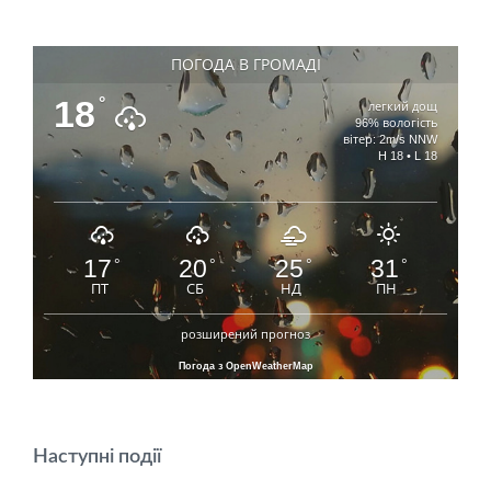
ПОГОДА В ГРОМАДІ
18
°
легкий дощ
96% вологість
вітер: 2m/s NNW
H 18 • L 18
17
20
25
31
°
°
°
°
ПТ
СБ
НД
ПН
розширений прогноз
Погода з OpenWeatherMap
Наступні події