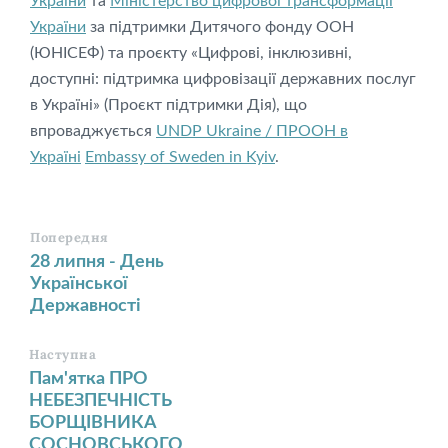
України
та
Міністерство цифрової трансформації
України
за підтримки Дитячого фонду ООН
(ЮНІСЕФ) та проєкту «Цифрові, інклюзивні,
доступні: підтримка цифровізації державних послуг
в Україні» (Проєкт підтримки Дія), що
впроваджується
UNDP Ukraine / ПРООН в
Україні
Embassy of Sweden in Kyiv
.
Попередня
28 липня - День
Української
Державності
Наступна
Пам'ятка ПРО
НЕБЕЗПЕЧНІСТЬ
БОРЩІВНИКА
СОСНОВСЬКОГО