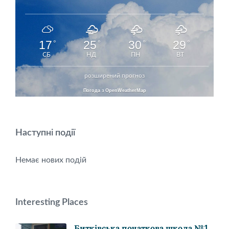
17
25
30
29
°
°
°
°
СБ
НД
ПН
ВТ
розширений прогноз
Погода з OpenWeatherMap
Наступні події
Немає нових подій
Interesting Places
Битківська початкова школа №1