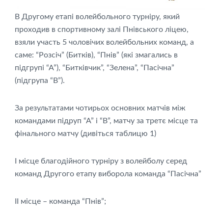
В Другому етапі волейбольного турніру, який
проходив в спортивному залі Пнівського ліцею,
взяли участь 5 чоловічих волейбольних команд, а
саме: “Розсіч” (Битків), “Пнів” (які змагались в
підгрупі “А”), “Битківчик”, “Зелена”, “Пасічна”
(підгрупа “В”).
За результатами чотирьох основних матчів між
командами підруп “А” і “В”, матчу за третє місце та
фінального матчу (дивіться таблицю 1)
І місце благодійного турніру з волейболу серед
команд Другого етапу виборола команда “Пасічна”
ІІ місце – команда “Пнів”;