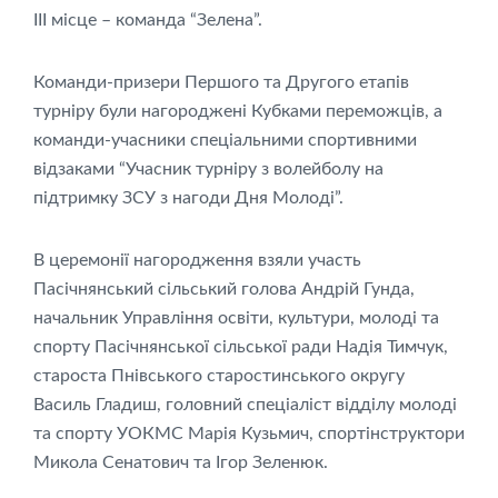
ІІІ місце – команда “Зелена”.
Команди-призери Першого та Другого етапів
турніру були нагороджені Кубками переможців, а
команди-учасники спеціальними спортивними
відзаками “Учасник турніру з волейболу на
підтримку ЗСУ з нагоди Дня Молоді”.
В церемонії нагородження взяли участь
Пасічнянський сільський голова Андрій Гунда,
начальник Управління освіти, культури, молоді та
спорту Пасічнянської сільської ради Надія Тимчук,
староста Пнівського старостинського округу
Василь Гладиш, головний спеціаліст відділу молоді
та спорту УОКМС Марія Кузьмич, спортінструктори
Микола Сенатович та Ігор Зеленюк.