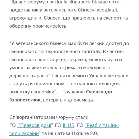
Під час форуму з регіонів зібралося більше сотні
представників ветеранського бізнесу: асоціації,
агрохолдинги, бізнеси, що працюють на експорт та
оборонну промисловість.
“У ветеранського бізнесу має бути легкий доступ до
фінансового та технологічного капіталу. В частині
фінансового капіталу це, зокрема, можуть бути й
умови, за яких можна отримати можливості,
державні гарантії. Після перемоги України ветерани
стануть рятівним колом — потужною силою для
розвитку економіки”, — зауважив
Олександр
Голопотелюк
, ветеран, підприємець.
Співорганізаторами Форуму стали
ГО
“Правосвідомі
”, ГО
IHUB
, ГО
“Реабілітаційні
сили України
” та ініціатива Ukraine 2.0.