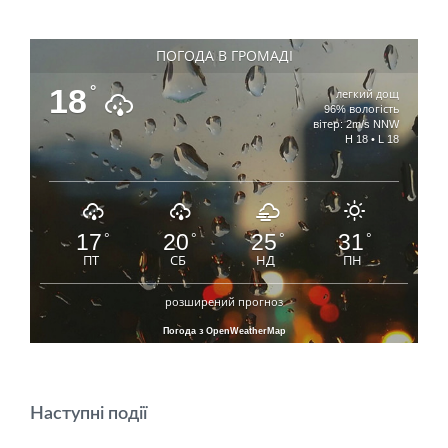
ПОГОДА В ГРОМАДІ
18
°
легкий дощ
96% вологість
вітер: 2m/s NNW
H 18 • L 18
17
20
25
31
°
°
°
°
ПТ
СБ
НД
ПН
розширений прогноз
Погода з OpenWeatherMap
Наступні події