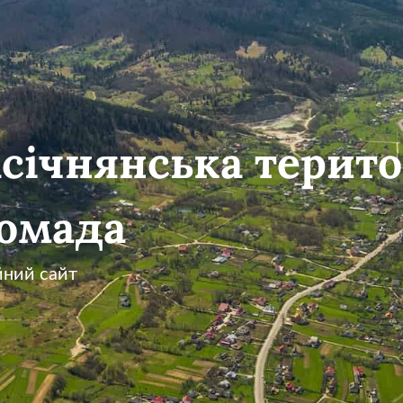
січнянська терито
омада
йний сайт