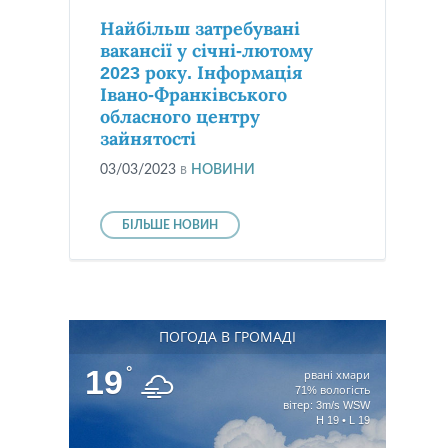
Найбільш затребувані
вакансії у січні-лютому
2023 року. Інформація
Івано-Франківського
обласного центру
зайнятості
03/03/2023
в
НОВИНИ
БІЛЬШЕ НОВИН
ПОГОДА В ГРОМАДІ
19
°
рвані хмари
71% вологість
вітер: 3m/s WSW
H 19 • L 19