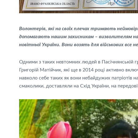
Волонтерів, які на своїх плечах тримають неймові
допомагають нашим захисникам – визволителям
новітньої України. Вони возять для військових все 
Одними з таких невтомних людей в Пасічнянській гр
Григорій Матійчик, які ще в 2014 році активно вклю
навколо себе таких як вони небайдужих патріотів на
смаколики, доставляли на Схід України, на передов