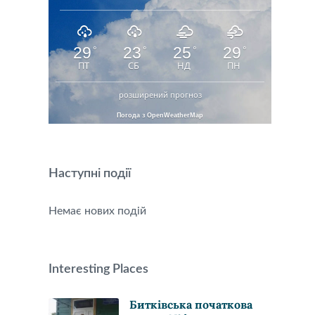
29
23
25
29
°
°
°
°
ПТ
СБ
НД
ПН
розширений прогноз
Погода з OpenWeatherMap
Наступні події
Немає нових подій
Interesting Places
Битківська початкова