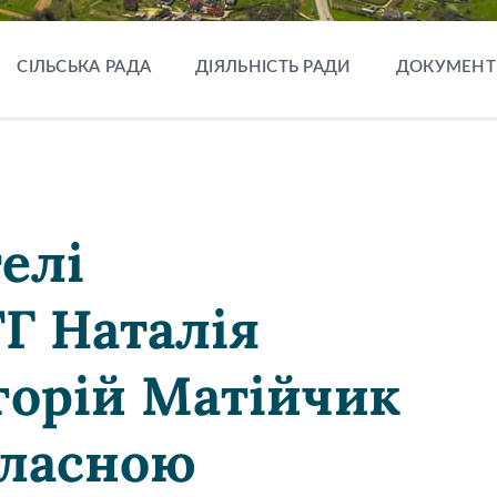
СІЛЬСЬКА РАДА
ДІЯЛЬНІСТЬ РАДИ
ДОКУМЕНТ
елі
ТГ Наталія
горій Матійчик
бласною