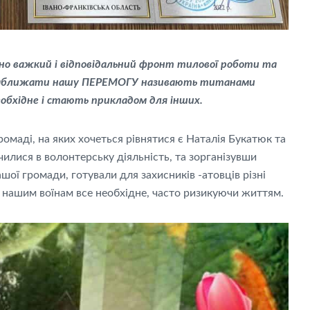
рно важкий і відповідальний фронт тилової роботи та
 наближати нашу ПЕРЕМОГУ називають титанами
необхідне і стають прикладом для інших.
омаді, на яких хочеться рівнятися є Наталія Букатюк та
чилися в волонтерську діяльність, та зорганізувши
шої громади, готували для захисників -атовців різні
і нашим воїнам все необхідне, часто ризикуючи життям.