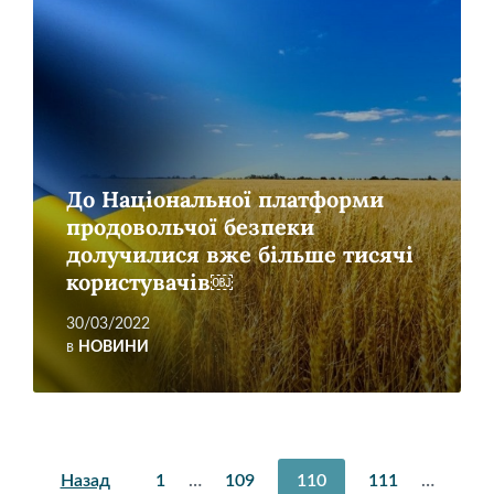
більше
До Національної платформи
продовольчої безпеки
долучилися вже більше тисячі
користувачів￼
30/03/2022
в
НОВИНИ
Пагінація
Назад
1
…
109
110
111
…