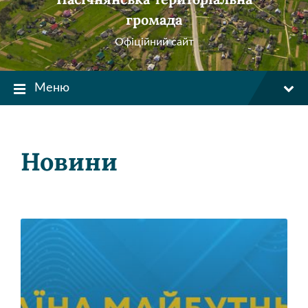
громада
Офіційний сайт
Меню
Новини
Читати
більше