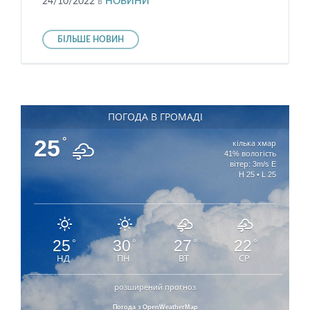
24/10/2022
в
НОВИНИ
БІЛЬШЕ НОВИН
ПОГОДА В ГРОМАДІ
25
°
кілька хмар
41% вологість
вітер: 3m/s E
H 25 • L 25
25
30
27
22
°
°
°
°
НД
ПН
ВТ
СР
розширений прогноз
Погода з OpenWeatherMap