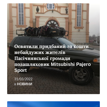
Читати
більше
Освятили придбаний за кошти
небайдужих жителів
Пасічнянської громади
позашляховик Mitsubishi Pajero
Sport
31/03/2022
в
НОВИНИ
Читати