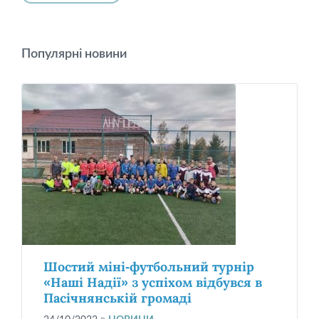
Популярні новини
Шостий міні-футбольний турнір
«Наші Надії» з успіхом відбувся в
Пасічнянській громаді